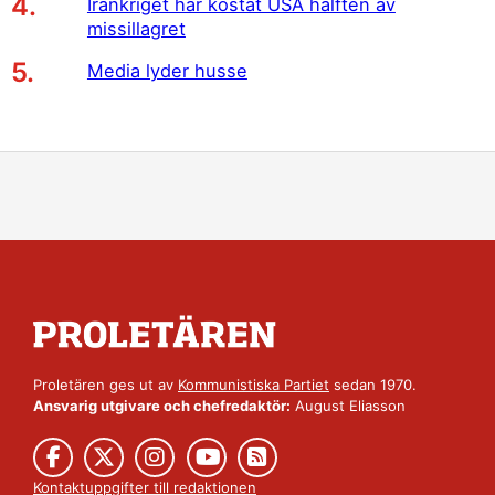
Irankriget har kostat USA hälften av
missillagret
Media lyder husse
Proletären ges ut av
Kommunistiska Partiet
sedan 1970.
Ansvarig utgivare och chefredaktör:
August Eliasson
Kontaktuppgifter till redaktionen