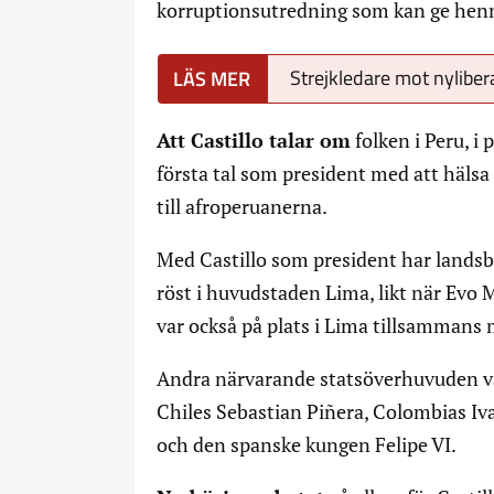
korruptionsutredning som kan ge henne
Strejkledare mot nylibera
Att Castillo talar om
folken i Peru, i p
första tal som president med att häls
till afroperuanerna.
Med Castillo som president har landsby
röst i huvudstaden Lima, likt när Evo 
var också på plats i Lima tillsammans 
Andra närvarande statsöverhuvuden va
Chiles Sebastian Piñera, Colombias I
och den spanske kungen Felipe VI.