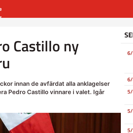
e
s
es
SE
r
ro Castillo ny
t
6
ru
6
kor innan de avfärdat alla anklagelser
5
 Pedro Castillo vinnare i valet. Igår
5
5