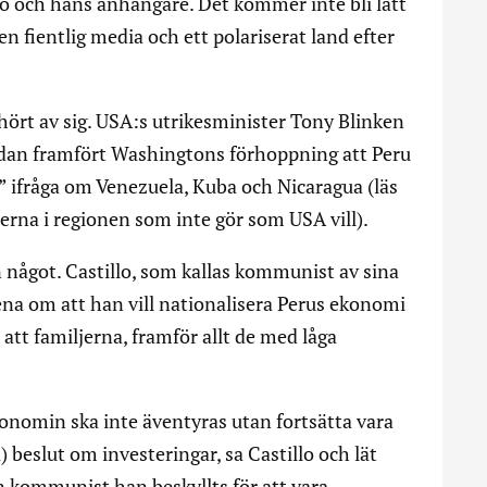
llo och hans anhängare. Det kommer inte bli lätt
n fientlig media och ett polariserat land efter
hört av sig. USA:s utrikesminister Tony Blinken
redan framfört Washingtons förhoppning att Peru
l” ifråga om Venezuela, Kuba och Nicaragua (läs
derna i regionen som inte gör som USA vill).
 något. Castillo, som kallas kommunist av sina
na om att han vill nationalisera Perus ekonomi
l att familjerna, framför allt de med låga
nomin ska inte äventyras utan fortsätta vara
a) beslut om investeringar, sa Castillo och lät
 kommunist han beskyllts för att vara.