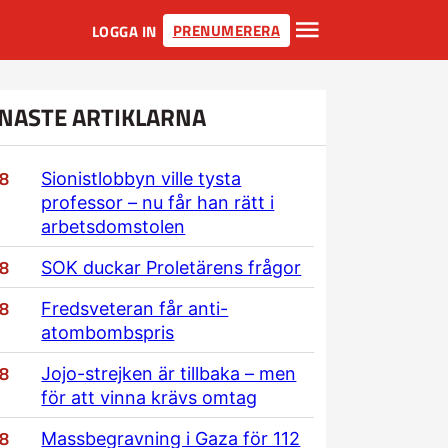
PRENUMERERA
LOGGA IN
NASTE ARTIKLARNA
/8
Sionistlobbyn ville tysta
professor – nu får han rätt i
arbetsdomstolen
/8
SOK duckar Proletärens frågor
/8
Fredsveteran får anti-
atombombspris
/8
Jojo-strejken är tillbaka – men
för att vinna krävs omtag
/8
Massbegravning i Gaza för 112