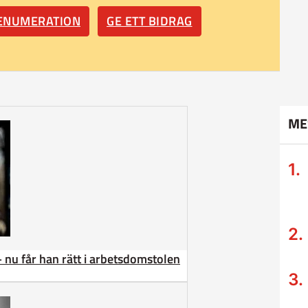
RENUMERATION
GE ETT BIDRAG
ME
– nu får han rätt i arbetsdomstolen