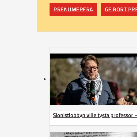
PRENUMERERA
GE BORT P
Sionistlobbyn ville tysta professor 