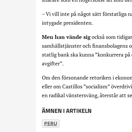
– Vi vill inte på något sätt förstatlig
intygade presidenten.
Men han vände sig
också som tidiga
samhällstjänster och finansbolagens oc
statlig bank ska kunna ”konkurrera på 
avgifter”.
Om den försonande retoriken i ekonomis
eller om Castillos ”socialism” överdr
en radikal vänstersväng, återstår att s
ÄMNEN I ARTIKELN
PERU