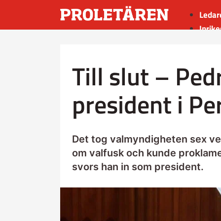
Ledar
Inrike
Utrik
Kultu
Till slut – Ped
Sport
Insän
president i Pe
Det tog valmyndigheten sex vec
om valfusk och kunde proklamera
svors han in som president.