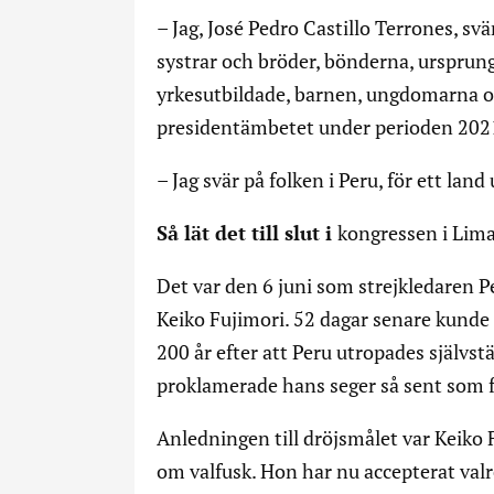
– Jag, José Pedro Castillo Terrones, sv
systrar och bröder, bönderna, ursprung
yrkesutbildade, barnen, ungdomarna oc
presidentämbetet under perioden 202
– Jag svär på folken i Peru, för ett lan
Så lät det till slut i
kongressen i Lima
Det var den 6 juni som strejkledaren 
Keiko Fujimori. 52 dagar senare kunde 
200 år efter att Peru utropades självs
proklamerade hans seger så sent som f
Anledningen till dröjsmålet var Keiko 
om valfusk. Hon har nu accepterat val