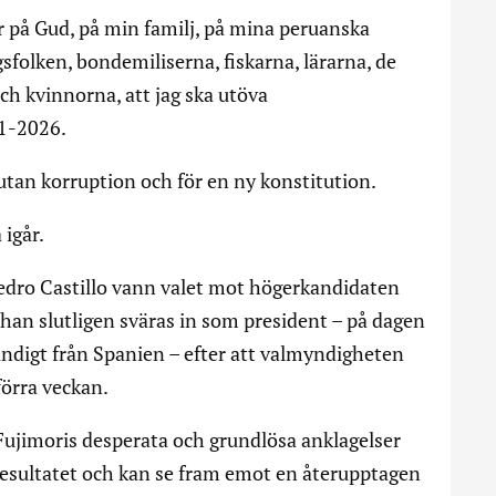
är på Gud, på min familj, på mina peruanska
sfolken, bondemiliserna, fiskarna, lärarna, de
h kvinnorna, att jag ska utöva
1-2026.
d utan korruption och för en ny konstitution.
 igår.
Pedro Castillo vann valet mot högerkandidaten
han slutligen sväras in som president – på dagen
tändigt från Spanien – efter att valmyndigheten
örra veckan.
Fujimoris desperata och grundlösa anklagelser
resultatet och kan se fram emot en återupptagen