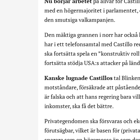
Nu börjar arbetet
på allvar för Casti
med en högermajoritet i parlamentet, e
den smutsiga valkampanjen.
Den mäktiga grannen i norr har också 
har i ett telefonsamtal med Castillo 
ska fortsätta spela en ”konstruktiv rol
fortsätta stödja USA:s attacker på län
Kanske lugnade Castillos
tal Blinken
motståndare, försäkrade att påstående
är falska och att hans regering bara vil
inkomster, ska få det bättre.
Privategendomen ska försvaras och eko
förutsägbar, vilket är basen för (privat
snarare som en högersosse än som den