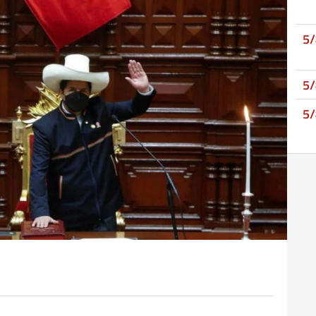
5
5
5