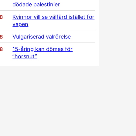
dödade palestinier
/8
Kvinnor vill se välfärd istället för
vapen
/8
Vulgariserad valrörelse
/8
15-åring kan dömas för
”horsnut”