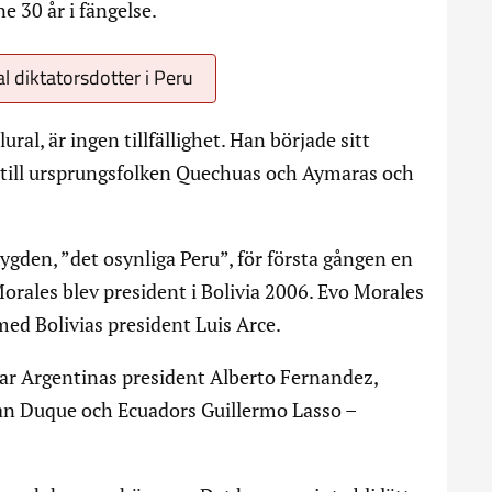
 30 år i fängelse.
l diktatorsdotter i Peru
lural, är ingen tillfällighet. Han började sitt
a till ursprungsfolken Quechuas och Aymaras och
gden, ”det osynliga Peru”, för första gången en
Morales blev president i Bolivia 2006. Evo Morales
med Bolivias president Luis Arce.
r Argentinas president Alberto Fernandez,
van Duque och Ecuadors Guillermo Lasso –