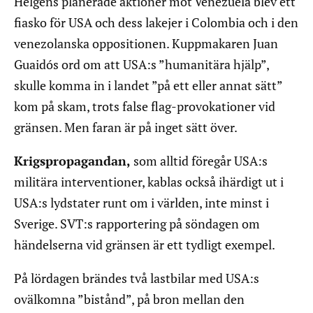
Helgens planerade aktioner mot Venezuela blev ett
fiasko för USA och dess lakejer i Colombia och i den
venezolanska oppositionen. Kuppmakaren Juan
Guaidós ord om att USA:s ”humanitära hjälp”,
skulle komma in i landet ”på ett eller annat sätt”
kom på skam, trots false flag-provokationer vid
gränsen. Men faran är på inget sätt över.
Krigspropagandan,
som alltid föregår USA:s
militära interventioner, kablas också ihärdigt ut i
USA:s lydstater runt om i världen, inte minst i
Sverige. SVT:s rapportering på söndagen om
händelserna vid gränsen är ett tydligt exempel.
På lördagen brändes två lastbilar med USA:s
ovälkomna ”bistånd”, på bron mellan den