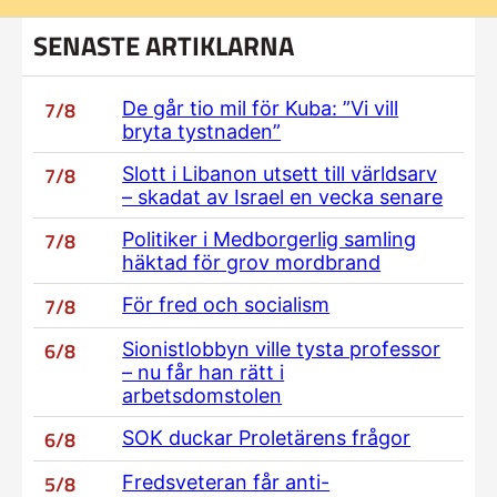
SENASTE ARTIKLARNA
7/8
De går tio mil för Kuba: ”Vi vill
bryta tystnaden”
7/8
Slott i Libanon utsett till världsarv
– skadat av Israel en vecka senare
7/8
Politiker i Medborgerlig samling
häktad för grov mordbrand
7/8
För fred och socialism
6/8
Sionistlobbyn ville tysta professor
– nu får han rätt i
arbetsdomstolen
6/8
SOK duckar Proletärens frågor
5/8
Fredsveteran får anti-