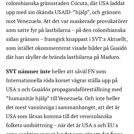
colombianska gränsstaden Cúcuta, där USA laddat
upp med sin ökända USAID-”hjälp”, och gränsen
mot Venezuela. Att det var maskerade provokatörer
som satte fyr på lastbilarna – på den colombianska
sidan gränsen – framgick knappast i SVT:s Aktuellt,
som istället okommenterat visade bilder på Guaidó
där han skyller de brända lastbilarna på Maduro.
SVT nämner inte
heller att såväl FN som
Internationella röda korset vägrar ställa upp på
USA:s och Guaidós propagandaföreställning med
”humanitär hjälp” till Venezuela. Och inte heller
det mest vansinniga i sammanhanget, att det är
USA som låtsas komma till det venezolanska
folkets undsättning – när det är USA:s och EU:s