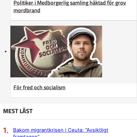
Politiker i Medborgerlig samling häktad för grov
mordbrand
För fred och socialism
MEST LÄST
Bakom migrantkrisen i Ceuta: ”Avsiktligt
framtagen”