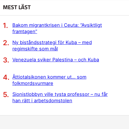
MEST LÄST
Bakom migrantkrisen i Ceuta: ”Avsiktligt
framtagen”
Ny biståndsstrategi för Kuba – med
regimskifte som mål
Venezuela sviker Palestina – och Kuba
Åttiotalsikonen kommer ut… som
folkmordsvurmare
Sionistlobbyn ville tysta professor – nu får
han rätt i arbetsdomstolen