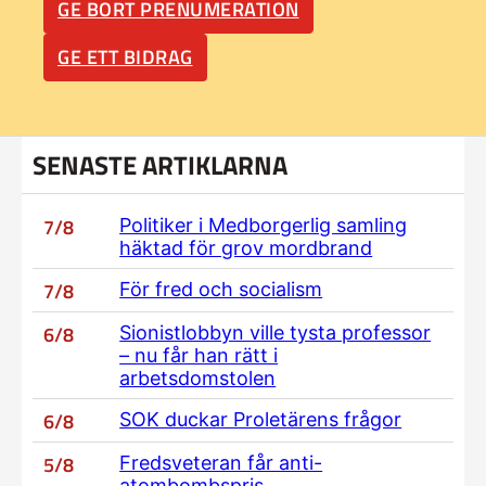
GE BORT PRENUMERATION
GE ETT BIDRAG
SENASTE ARTIKLARNA
7/8
Politiker i Medborgerlig samling
häktad för grov mordbrand
7/8
För fred och socialism
6/8
Sionistlobbyn ville tysta professor
– nu får han rätt i
arbetsdomstolen
6/8
SOK duckar Proletärens frågor
5/8
Fredsveteran får anti-
atombombspris