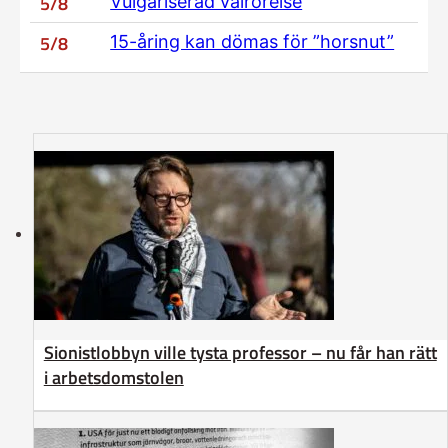
5/8
Vulgariserad valrörelse
5/8
15-åring kan dömas för ”horsnut”
Sionistlobbyn ville tysta professor – nu får han rätt
i arbetsdomstolen