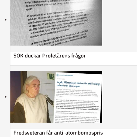
SOK duckar Proletärens frågor
Fredsveteran får anti-atombombspris