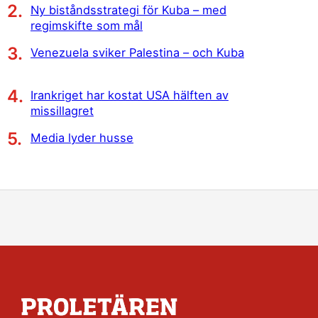
Ny biståndsstrategi för Kuba – med
regimskifte som mål
Venezuela sviker Palestina – och Kuba
Irankriget har kostat USA hälften av
missillagret
Media lyder husse