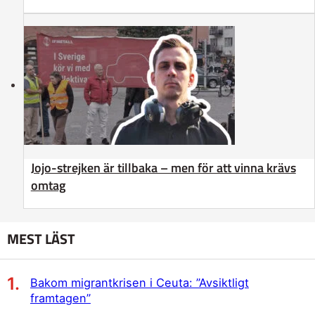
Jojo-strejken är tillbaka – men för att vinna krävs
omtag
MEST LÄST
Bakom migrantkrisen i Ceuta: ”Avsiktligt
framtagen”