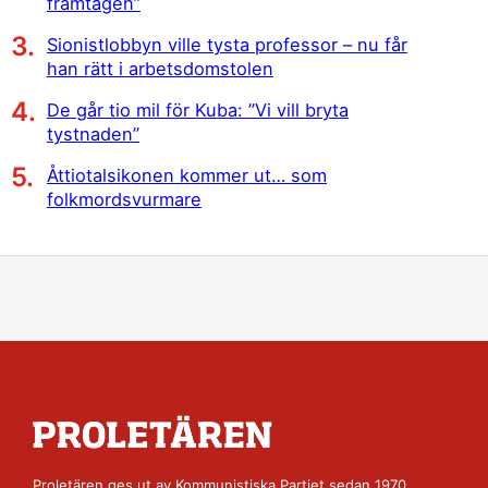
framtagen”
Sionistlobbyn ville tysta professor – nu får
han rätt i arbetsdomstolen
De går tio mil för Kuba: ”Vi vill bryta
tystnaden”
Åttiotalsikonen kommer ut… som
folkmordsvurmare
Proletären ges ut av
Kommunistiska Partiet
sedan 1970.