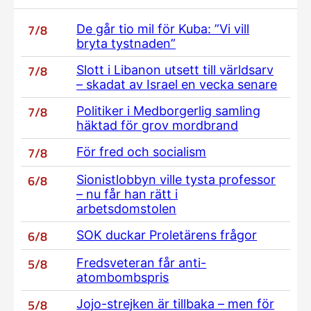
7/8
De går tio mil för Kuba: ”Vi vill
bryta tystnaden”
7/8
Slott i Libanon utsett till världsarv
– skadat av Israel en vecka senare
7/8
Politiker i Medborgerlig samling
häktad för grov mordbrand
7/8
För fred och socialism
6/8
Sionistlobbyn ville tysta professor
– nu får han rätt i
arbetsdomstolen
6/8
SOK duckar Proletärens frågor
5/8
Fredsveteran får anti-
atombombspris
5/8
Jojo-strejken är tillbaka – men för