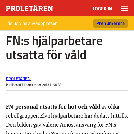
LOGGA IN
Lås upp hela webbplatsen
Prenumerera
FN:s hjälparbetare
utsatta för våld
PROLETÄREN
Publicerad 11 september 2013 kl 09.30
FN-personal utsätts för hot och våld
av olika
rebellgrupper. Elva hjälparbetare har dödats hittills.
Den bilden gav Valerie Amos, ansvarig för FN:s
humanitära hjälp i Syrien på en presskonferens.