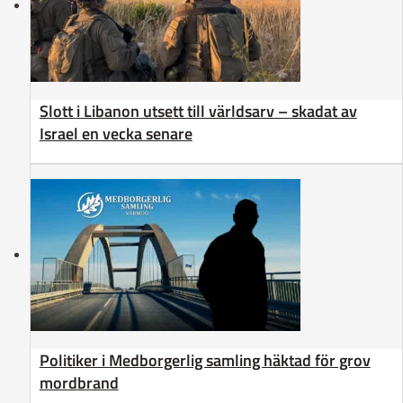
Slott i Libanon utsett till världsarv – skadat av
Israel en vecka senare
Politiker i Medborgerlig samling häktad för grov
mordbrand