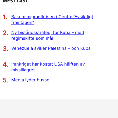
MEST LÄST
Bakom migrantkrisen i Ceuta: ”Avsiktligt
framtagen”
Ny biståndsstrategi för Kuba – med
regimskifte som mål
Venezuela sviker Palestina – och Kuba
Irankriget har kostat USA hälften av
missillagret
Media lyder husse