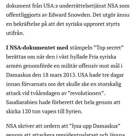
dokument från USA:s underrättelsetjänst NSA som
offentliggjorts av Edward Snowden. Det utgör ännu
en bekräftelse på att det syriska upproret styrts
utifrån.
I NSA-dokumentet med
stämpeln ”Top secret”
berättas om när den i väst hyllade Fria syriska
armén genomförde en militär offensiv mot mål i
Damaskus den 18 mars 2013. USA hade tre dagar
innan förvarnats om det skulle ske en storskalig
attack vid tvåårsdagen av ”revolutionen”.
Saudiarabien hade förberett det hela genom att
skicka 120 ton vapen till Syrien.
NSA skriver att ordern att ”lysa upp Damaskus”
genom att attackera presidentpalatset och jämna