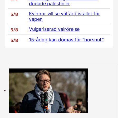
dödade palestinier
5/8
Kvinnor vill se välfärd istället för
vapen
5/8
Vulgariserad valrörelse
5/8
15-åring kan dömas för ”horsnut”