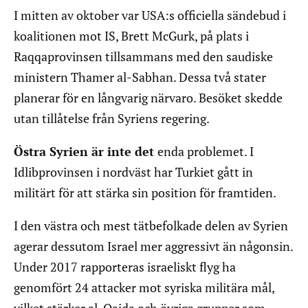
I mitten av oktober var USA:s officiella sändebud i
koalitionen mot IS, Brett McGurk, på plats i
Raqqaprovinsen tillsammans med den saudiske
ministern Thamer al-Sabhan. Dessa två stater
planerar för en långvarig närvaro. Besöket skedde
utan tillåtelse från Syriens regering.
Östra Syrien är inte det
enda problemet. I
Idlibprovinsen i nordväst har Turkiet gått in
militärt för att stärka sin position för framtiden.
I den västra och mest tätbefolkade delen av Syrien
agerar dessutom Israel mer aggressivt än någonsin.
Under 2017 rapporteras israeliskt flyg ha
genomfört 24 attacker mot syriska militära mål,
vilket stärker al-Qaida och övriga grupper som