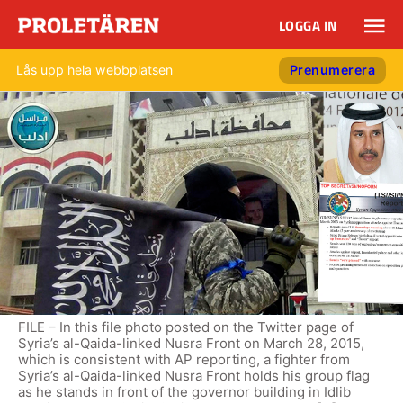
LOGGA IN
Lås upp hela webbplatsen
Prenumerera
FILE – In this file photo posted on the Twitter page of
Syria’s al-Qaida-linked Nusra Front on March 28, 2015,
which is consistent with AP reporting, a fighter from
Syria’s al-Qaida-linked Nusra Front holds his group flag
as he stands in front of the governor building in Idlib