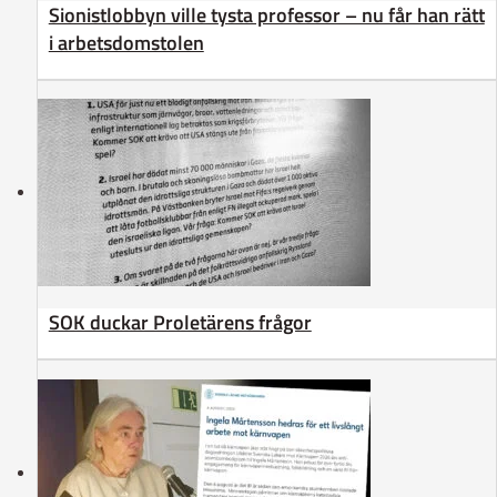
Sionistlobbyn ville tysta professor – nu får han rätt
i arbetsdomstolen
SOK duckar Proletärens frågor