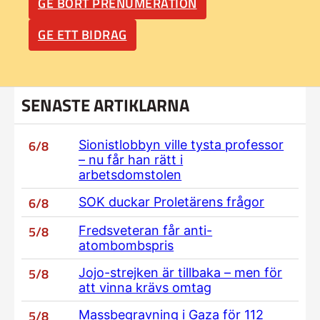
GE BORT PRENUMERATION
GE ETT BIDRAG
SENASTE ARTIKLARNA
6/8
Sionistlobbyn ville tysta professor
– nu får han rätt i
arbetsdomstolen
6/8
SOK duckar Proletärens frågor
5/8
Fredsveteran får anti-
atombombspris
5/8
Jojo-strejken är tillbaka – men för
att vinna krävs omtag
5/8
Massbegravning i Gaza för 112