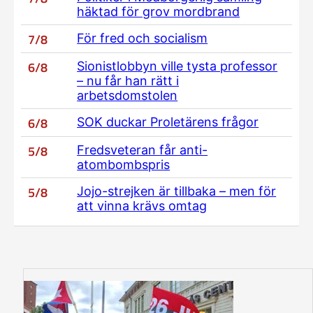
häktad för grov mordbrand
7/8
För fred och socialism
6/8
Sionistlobbyn ville tysta professor
– nu får han rätt i
arbetsdomstolen
6/8
SOK duckar Proletärens frågor
5/8
Fredsveteran får anti-
atombombspris
5/8
Jojo-strejken är tillbaka – men för
att vinna krävs omtag