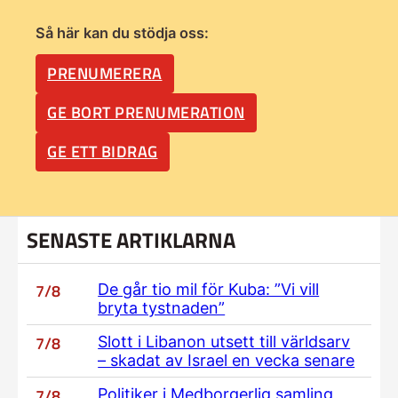
Så här kan du stödja oss:
PRENUMERERA
GE BORT PRENUMERATION
GE ETT BIDRAG
SENASTE ARTIKLARNA
7/8
De går tio mil för Kuba: ”Vi vill
bryta tystnaden”
7/8
Slott i Libanon utsett till världsarv
– skadat av Israel en vecka senare
7/8
Politiker i Medborgerlig samling