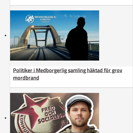
Politiker i Medborgerlig samling häktad för grov
mordbrand