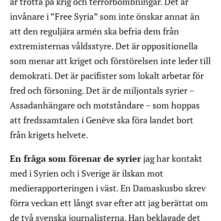
är trötta på krig och terrorbombningar. Det är
invånare i ”Free Syria” som inte önskar annat än
att den reguljära armén ska befria dem från
extremisternas våldsstyre. Det är oppositionella
som menar att kriget och förstörelsen inte leder till
demokrati. Det är pacifister som lokalt arbetar för
fred och försoning. Det är de miljontals syrier –
Assadanhängare och motståndare – som hoppas
att fredssamtalen i Genève ska föra landet bort
från krigets helvete.
En fråga som förenar de syrier
jag har kontakt
med i Syrien och i Sverige är ilskan mot
medierapporteringen i väst. En Damaskusbo skrev
förra veckan ett långt svar efter att jag berättat om
de två svenska journalisterna. Han beklagade det