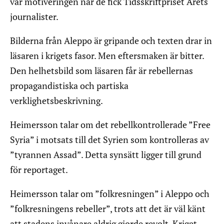
var motiveringen när de fick Tidsskriftpriset Årets
journalister.
Bilderna från Aleppo är gripande och texten drar in
läsaren i krigets fasor. Men eftersmaken är bitter.
Den helhetsbild som läsaren får är rebellernas
propagandistiska och partiska
verklighetsbeskrivning.
Heimersson talar om det rebellkontrollerade ”Free
Syria” i motsats till det Syrien som kontrolleras av
”tyrannen Assad”. Detta synsätt ligger till grund
för reportaget.
Heimersson talar om ”folkresningen” i Aleppo och
”folkresningens rebeller”, trots att det är väl känt
att stadens invånare aldrig gjorde revolt. Kriget