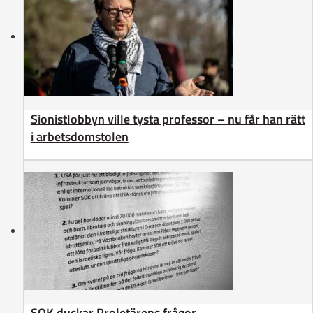
Sionistlobbyn ville tysta professor – nu får han rätt
i arbetsdomstolen
SOK duckar Proletärens frågor