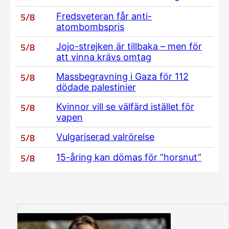
5/8
Fredsveteran får anti-
atombombspris
5/8
Jojo-strejken är tillbaka – men för
att vinna krävs omtag
5/8
Massbegravning i Gaza för 112
dödade palestinier
5/8
Kvinnor vill se välfärd istället för
vapen
5/8
Vulgariserad valrörelse
5/8
15-åring kan dömas för ”horsnut”