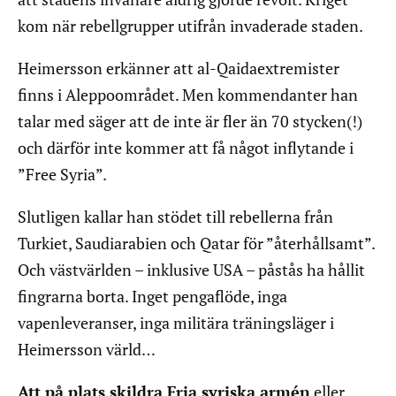
kom när rebellgrupper utifrån invaderade staden.
Heimersson erkänner att al-Qaidaextremister
finns i Aleppoområdet. Men kommendanter han
talar med säger att de inte är fler än 70 stycken(!)
och därför inte kommer att få något inflytande i
”Free Syria”.
Slutligen kallar han stödet till rebellerna från
Turkiet, Saudiarabien och Qatar för ”återhållsamt”.
Och västvärlden – inklusive USA – påstås ha hållit
fingrarna borta. Inget pengaflöde, inga
vapenleveranser, inga militära träningsläger i
Heimersson värld…
Att på plats skildra Fria syriska armén
eller