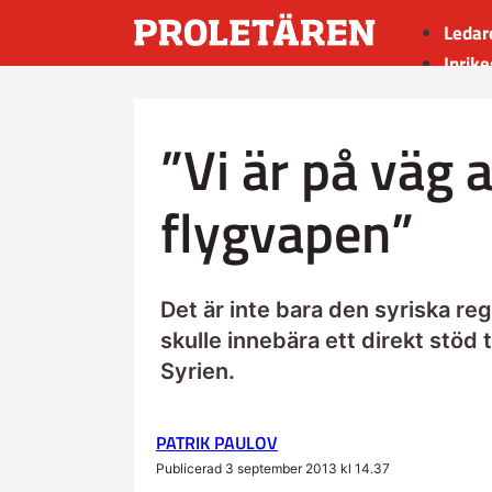
Ledar
Inrike
Utrik
Kultu
”Vi är på väg a
Sport
Insän
flygvapen”
Det är inte bara den syriska reg
skulle innebära ett direkt stöd 
Syrien.
PATRIK PAULOV
Publicerad 3 september 2013 kl 14.37