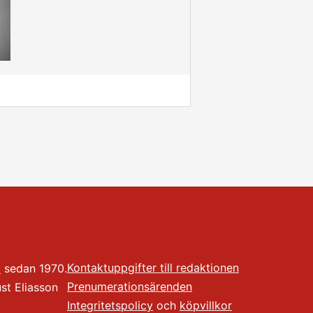
Kontaktuppgifter till redaktionen
t
sedan 1970.
Prenumerationsärenden
t Eliasson
Integritetspolicy
och
köpvillkor