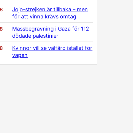
/8
Jojo-strejken är tillbaka – men
för att vinna krävs omtag
/8
Massbegravning i Gaza för 112
dödade palestinier
/8
Kvinnor vill se välfärd istället för
vapen