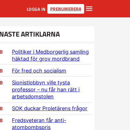
PRENUMERERA
LOGGA IN
NASTE ARTIKLARNA
/8
Politiker i Medborgerlig samling
häktad för grov mordbrand
/8
För fred och socialism
/8
Sionistlobbyn ville tysta
professor – nu får han rätt i
arbetsdomstolen
/8
SOK duckar Proletärens frågor
/8
Fredsveteran får anti-
atombombspris