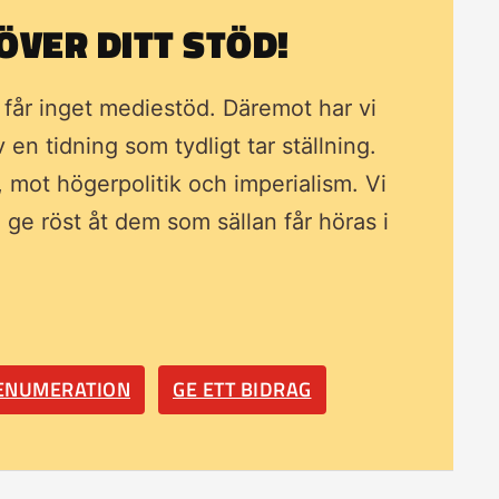
VER DITT STÖD!
i får inget mediestöd. Däremot har vi
av en tidning som
tydligt tar ställning.
, mot högerpolitik och imperialism. Vi
ll ge röst åt dem som sällan får höras i
RENUMERATION
GE ETT BIDRAG