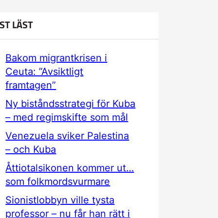
ST LÄST
Bakom migrantkrisen i
Ceuta: ”Avsiktligt
framtagen”
Ny biståndsstrategi för Kuba
– med regimskifte som mål
Venezuela sviker Palestina
– och Kuba
Åttiotalsikonen kommer ut…
som folkmordsvurmare
Sionistlobbyn ville tysta
professor – nu får han rätt i