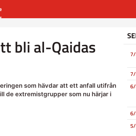
e
s
es
SE
r
tt bli al-Qaidas
t
7
7
eringen som hävdar att ett anfall utifrån
6
till de extremistgrupper som nu härjar i
6
5