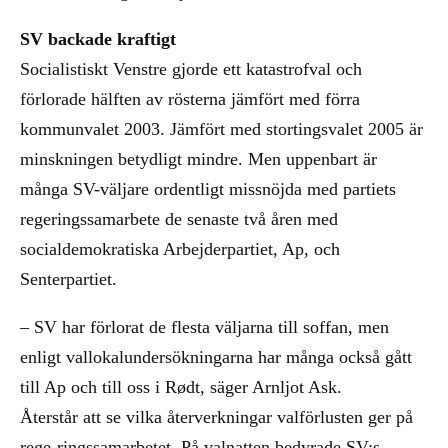
SV backade kraftigt
Socialistiskt Venstre gjorde ett katastrofval och
förlorade hälften av rösterna jämfört med förra
kommunvalet 2003. Jämfört med stortingsvalet 2005 är
minskningen betydligt mindre. Men uppenbart är
många SV-väljare ordentligt missnöjda med partiets
regeringssamarbete de senaste två åren med
socialdemokratiska Arbejderpartiet, Ap, och
Senterpartiet.
– SV har förlorat de flesta väljarna till soffan, men
enligt vallokalundersökningarna har många också gått
till Ap och till oss i Rødt, säger Arnljot Ask.
Återstår att se vilka återverkningar valförlusten ger på
rege-ringssamarbetet. På valnatten bedyrade SV:s