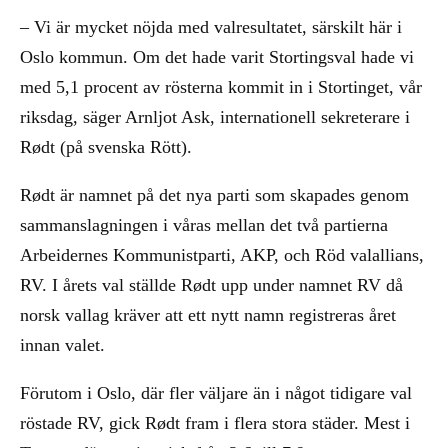
– Vi är mycket nöjda med valresultatet, särskilt här i
Oslo kommun. Om det hade varit Stortingsval hade vi
med 5,1 procent av rösterna kommit in i Stortinget, vår
riksdag, säger Arnljot Ask, internationell sekreterare i
Rødt (på svenska Rött).
Rødt är namnet på det nya parti som skapades genom
sammanslagningen i våras mellan det två partierna
Arbeidernes Kommunistparti, AKP, och Röd valallians,
RV. I årets val ställde Rødt upp under namnet RV då
norsk vallag kräver att ett nytt namn registreras året
innan valet.
Förutom i Oslo, där fler väljare än i något tidigare val
röstade RV, gick Rødt fram i flera stora städer. Mest i