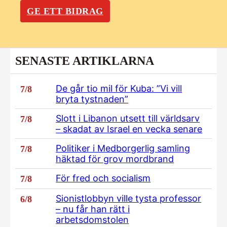
GE ETT BIDRAG
SENASTE ARTIKLARNA
De går tio mil för Kuba: ”Vi vill
7/8
bryta tystnaden”
Slott i Libanon utsett till världsarv
7/8
– skadat av Israel en vecka senare
Politiker i Medborgerlig samling
7/8
häktad för grov mordbrand
För fred och socialism
7/8
Sionistlobbyn ville tysta professor
6/8
– nu får han rätt i
arbetsdomstolen