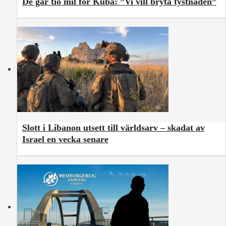
De går tio mil för Kuba: ”Vi vill bryta tystnaden”
Slott i Libanon utsett till världsarv – skadat av
Israel en vecka senare