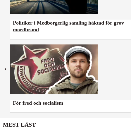
Politiker i Medborgerlig samling häktad för grov
mordbrand
För fred och socialism
MEST LÄST