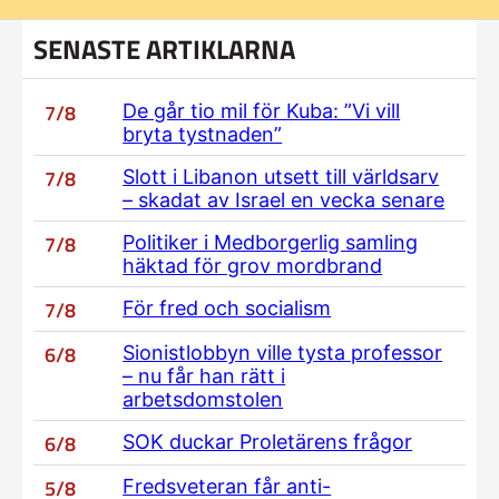
SENASTE ARTIKLARNA
7/8
De går tio mil för Kuba: ”Vi vill
bryta tystnaden”
7/8
Slott i Libanon utsett till världsarv
– skadat av Israel en vecka senare
7/8
Politiker i Medborgerlig samling
häktad för grov mordbrand
7/8
För fred och socialism
6/8
Sionistlobbyn ville tysta professor
– nu får han rätt i
arbetsdomstolen
6/8
SOK duckar Proletärens frågor
5/8
Fredsveteran får anti-