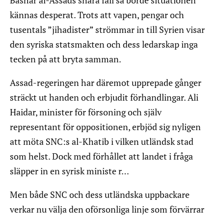
Bashar al-Assads snara fall så borde situationen
kännas desperat. Trots att vapen, pengar och
tusentals ”jihadister” strömmar in till Syrien visar
den syriska statsmakten och dess ledarskap inga
tecken på att bryta samman.
Assad-regeringen har däremot upprepade gånger
sträckt ut handen och erbjudit förhandlingar. Ali
Haidar, minister för försoning och själv
representant för oppositionen, erbjöd sig nyligen
att möta SNC:s al-Khatib i vilken utländsk stad
som helst. Dock med förhållet att landet i fråga
släpper in en syrisk ministe r…
Men både SNC och dess utländska uppbackare
verkar nu välja den oförsonliga linje som förvärrar