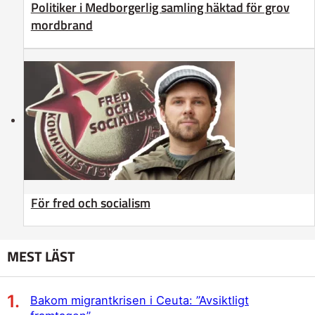
Politiker i Medborgerlig samling häktad för grov
mordbrand
För fred och socialism
MEST LÄST
Bakom migrantkrisen i Ceuta: ”Avsiktligt