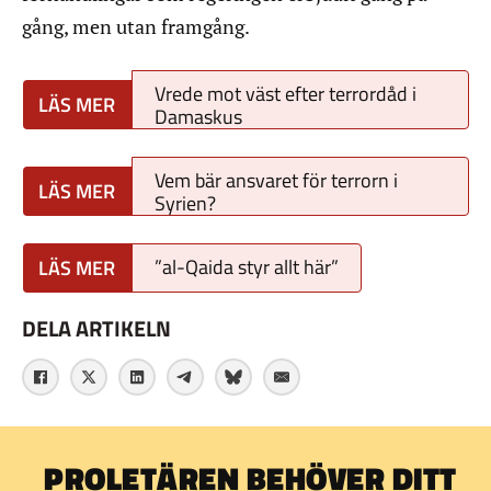
gång, men utan framgång.
Vrede mot väst efter terrordåd i
Damaskus
Vem bär ansvaret för terrorn i
Syrien?
”al-Qaida styr allt här”
DELA ARTIKELN
PROLETÄREN BEHÖVER DITT