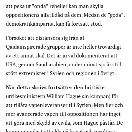
att peka ut ”onda” rebeller kan man skylla
oppositionens alla illdåd på dem. Medan de ”goda”,
demokratikämparna, kan få fortsatt stöd.
Försöket att distansera sig från al-
Qaidainspirerade grupper är inte heller trovärdigt
av ett annat skäl. Det är ju väl dokumenterat att
USA, genom Saudiarabien, under minst sju års tid
stött extremister i Syrien och regionen i övrigt.
När detta skrivs fortsätter den
brittiske
utrikesministern William Hague sin kampanj för
att tillåta vapenleveranser till Syrien. Men fler och
mer avancerade vapen till oppositionen har inget
att göra med skydd av civila, som Hague påstår. De
kommer endast att elda på kriget och resultera i