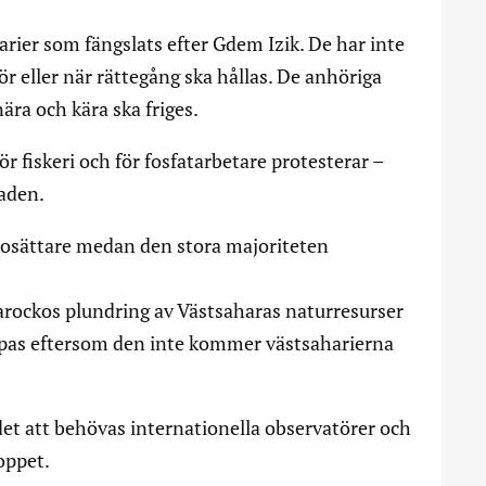
rier som fängslats efter Gdem Izik. De har inte
ör eller när rättegång ska hållas. De anhöriga
ära och kära ska friges.
 fiskeri och för fosfatarbetare protesterar –
aden.
 bosättare medan den stora majoriteten
rockos plundring av Västsaharas naturresurser
ppas eftersom den inte kommer västsaharierna
det att behövas internationella observatörer och
oppet.