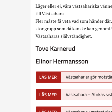
Läger eller ej, våra västsahariska vänne
till Västsahara.
Fler måste få veta vad som händer där.
stor grupp som då kanske kan genomför
Västsaharas självständighet.
Tove Karnerud
Elinor Hermansson
Västsaharier gör motstå
Västsahara – Afrikas sis
Västsaharisk protest slo