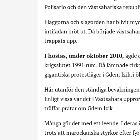
Polisario och den västsahariska repu
Flaggorna och slagorden har blivit myc
intifadan bröt ut. Då började västsaha
trappats upp.
I höstas, under oktober 2010,
ägde d
krigsslutet 1991 rum. Då lämnade cirk
gigantiska protestläger i Gdem Izik, i 
Här utanför den ständiga bevakningen i
Enligt vissa var det i Västsahara uppror
träffar pratar om Gdem Izik.
Många gör det med ett leende. I deras 
trots att marockanska styrkor efter fyr