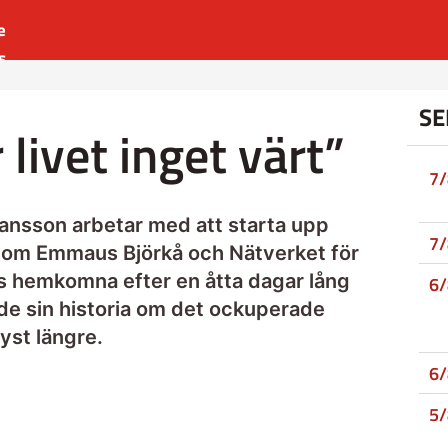
e
s
es
SE
r
 livet inget värt”
t
7
ansson arbetar med att starta upp
7
inom Emmaus Björkå och Nätverket för
cis hemkomna efter en åtta dagar lång
6
 de sin historia om det ockuperade
tyst längre.
6
5