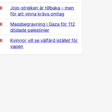
/8
Jojo-strejken är tillbaka – men
för att vinna krävs omtag
/8
Massbegravning i Gaza för 112
dödade palestinier
/8
Kvinnor vill se välfärd istället för
vapen