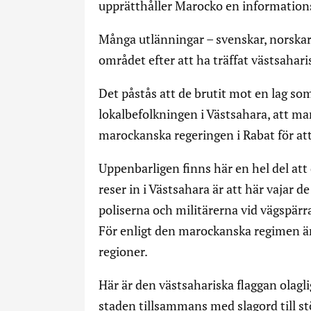
upprätthåller Marocko en information
Många utlänningar – svenskar, norskar,
området efter att ha träffat västsaharis
Det påstås att de brutit mot en lag som
lokalbefolkningen i Västsahara, att man
marockanska regeringen i Rabat för att
Uppenbarligen finns här en hel del att 
reser in i Västsahara är att här vajar 
poliserna och militärerna vid vägspärr
För enligt den marockanska regimen är
regioner.
Här är den västsahariska flaggan olagl
staden tillsammans med slagord till st