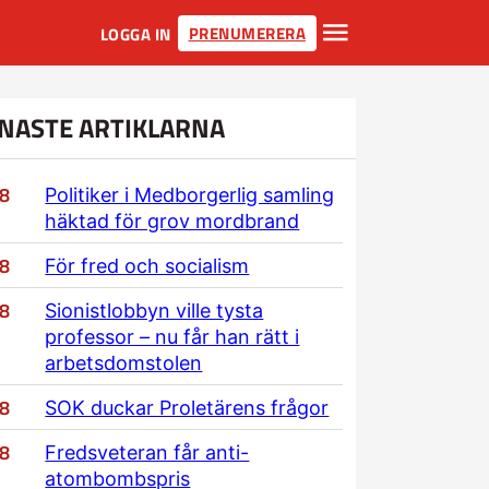
PRENUMERERA
LOGGA IN
NASTE ARTIKLARNA
/8
Politiker i Medborgerlig samling
häktad för grov mordbrand
/8
För fred och socialism
/8
Sionistlobbyn ville tysta
professor – nu får han rätt i
arbetsdomstolen
/8
SOK duckar Proletärens frågor
/8
Fredsveteran får anti-
atombombspris