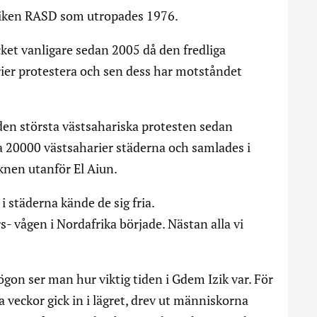
bliken RASD som utropades 1976.
ket vanligare sedan 2005 då den fredliga
rier protestera och sen dess har motståndet
en största västsahariska protesten sedan
a 20000 västsaharier städerna och samlades i
öknen utanför El Aiun.
 städerna kände de sig fria.
s- vågen i Nordafrika började. Nästan alla vi
ögon ser man hur viktig tiden i Gdem Izik var. För
a veckor gick in i lägret, drev ut människorna