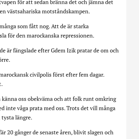
utvapen för att sedan bränna det och jämna det
 den västsahariska motståndskampen.
r många som fått nog. Att de är starka
dsla för den marockanska repressionen.
de är fängslade efter Gdem Izik pratar de om och
örre.
v marockansk civilpolis först efter fem dagar.
t.
ska känna oss obekväma och att folk runt omkring
ed inte våga prata med oss. Trots det vill många
 tysta längre.
efär 20 gånger de senaste åren, blivit slagen och