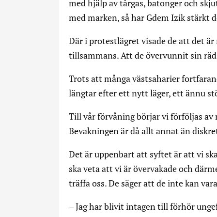
med hjälp av tårgas, batonger och skj
med marken, så har Gdem Izik stärkt
Där i protestlägret visade de att det ä
tillsammans. Att de övervunnit sin rä
Trots att många västsaharier fortfaran
längtar efter ett nytt läger, ett ännu st
Till vår förvåning börjar vi förföljas a
Bevakningen är då allt annat än diskre
Det är uppenbart att syftet är att vi 
ska veta att vi är övervakade och därm
träffa oss. De säger att de inte kan vara
– Jag har blivit intagen till förhör ung