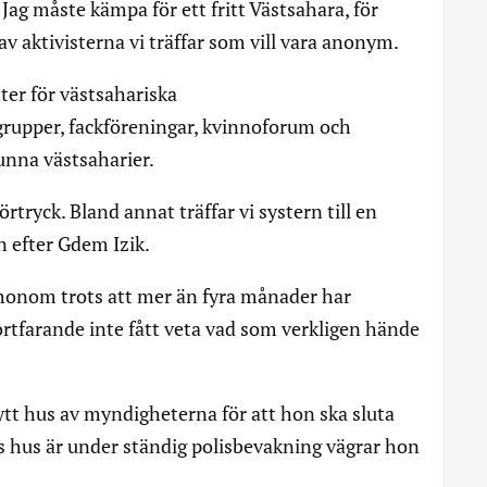
 Jag måste kämpa för ett fritt Västsahara, för
n av aktivisterna vi träffar som vill vara anonym.
ter för västsahariska
grupper, fackföreningar, kvinnoforum och
vunna västsaharier.
rtryck. Bland annat träffar vi systern till en
n efter Gdem Izik.
 honom trots att mer än fyra månader har
rtfarande inte fått veta vad som verkligen hände
ytt hus av myndigheterna för att hon ska sluta
es hus är under ständig polisbevakning vägrar hon