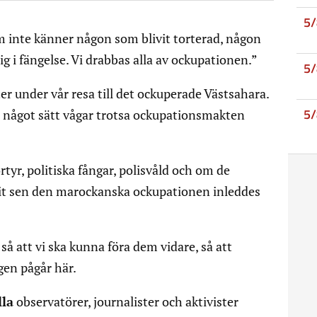
5
m inte känner någon som blivit torterad, någon
g i fängelse. Vi drabbas alla av ockupationen.”
5
ter under vår resa till det ockuperade Västsahara.
5
något sätt vågar trotsa ockupationsmakten
tyr, politiska fångar, polisvåld och om de
it sen den marockanska ockupationen inleddes
er så att vi ska kunna föra dem vidare, så att
gen pågår här.
lla
observatörer, journalister och aktivister