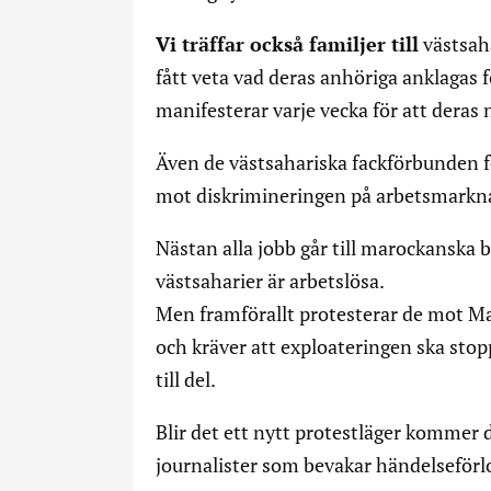
Vi träffar också familjer till
västsaha
fått veta vad deras anhöriga anklagas f
manifesterar varje vecka för att deras n
Även de västsahariska fackförbunden för
mot diskrimineringen på arbetsmarkn
Nästan alla jobb går till marockanska
västsaharier är arbetslösa.
Men framförallt protesterar de mot Ma
och kräver att exploateringen ska sto
till del.
Blir det ett nytt protestläger kommer 
journalister som bevakar händelseförl