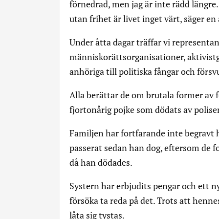
förnedrad, men jag är inte rädd längre.
utan frihet är livet inget värt, säger e
Under åtta dagar träffar vi representan
människorättsorganisationer, aktivist
anhöriga till politiska fångar och förs
Alla berättar de om brutala former av fö
fjortonårig pojke som dödats av polise
Familjen har fortfarande inte begravt
passerat sedan han dog, eftersom de fo
då han dödades.
Systern har erbjudits pengar och ett n
försöka ta reda på det. Trots att henn
låta sig tystas.