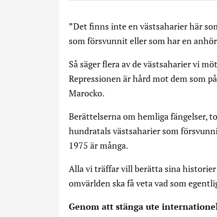
”Det finns inte en västsaharier här so
som försvunnit eller som har en anhöri
Så säger flera av de västsaharier vi mö
Repressionen är hård mot dem som på 
Marocko.
Berättelserna om hemliga fängelser, tor
hundratals västsaharier som försvunn
1975 är många.
Alla vi träffar vill berätta sina histori
omvärlden ska få veta vad som egentli
Genom att stänga ute internatione