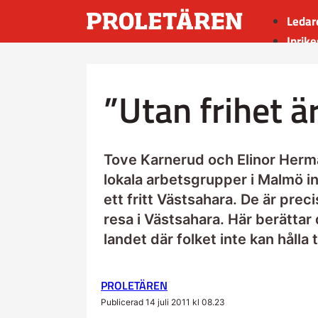
Ledar
Inrike
Utrik
Kultu
”Utan frihet är
Sport
Insän
Tove Karnerud och Elinor Herm
lokala arbetsgrupper i Malmö 
ett fritt Västsahara. De är pre
resa i Västsahara. Här berättar
landet där folket inte kan hålla 
PROLETÄREN
Publicerad 14 juli 2011 kl 08.23