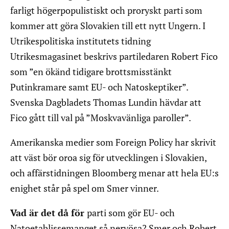
farligt högerpopulistiskt och proryskt parti som
kommer att göra Slovakien till ett nytt Ungern. I
Utrikespolitiska institutets tidning
Utrikesmagasinet beskrivs partiledaren Robert Fico
som ”en ökänd tidigare brottsmisstänkt
Putinkramare samt EU- och Natoskeptiker”.
Svenska Dagbladets Thomas Lundin hävdar att
Fico gått till val på ”Moskvavänliga paroller”.
Amerikanska medier som Foreign Policy har skrivit
att väst bör oroa sig för utvecklingen i Slovakien,
och affärstidningen Bloomberg menar att hela EU:s
enighet står på spel om Smer vinner.
Vad är det då för
parti som gör EU- och
Natoetablissemanget så nervösa? Smer och Robert