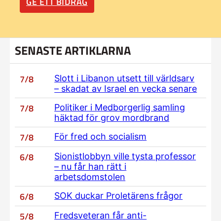
GE ETT BIDRAG
SENASTE ARTIKLARNA
7/8
Slott i Libanon utsett till världsarv
– skadat av Israel en vecka senare
7/8
Politiker i Medborgerlig samling
häktad för grov mordbrand
7/8
För fred och socialism
6/8
Sionistlobbyn ville tysta professor
– nu får han rätt i
arbetsdomstolen
6/8
SOK duckar Proletärens frågor
5/8
Fredsveteran får anti-