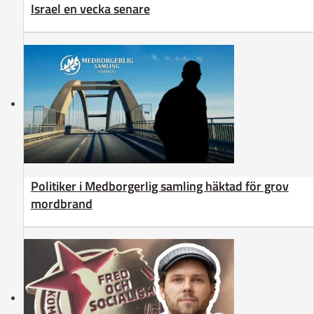
Israel en vecka senare
Politiker i Medborgerlig samling häktad för grov
mordbrand