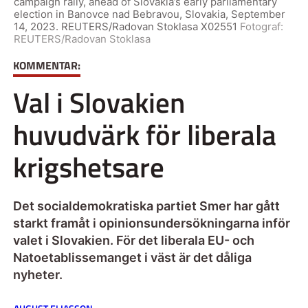
campaign rally, ahead of Slovakia’s early parliamentary
election in Banovce nad Bebravou, Slovakia, September
14, 2023. REUTERS/Radovan Stoklasa X02551
Fotograf:
REUTERS/Radovan Stoklasa
KOMMENTAR:
Val i Slovakien
huvudvärk för liberala
krigshetsare
Det socialdemokratiska partiet Smer har gått
starkt framåt i opinionsundersökningarna inför
valet i Slovakien. För det liberala EU- och
Natoetablissemanget i väst är det dåliga
nyheter.