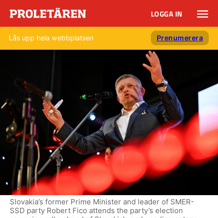
LOGGA IN
Lås upp hela webbplatsen
Prenumerera
Slovakia’s former Prime Minister and leader of SMER-
SSD party Robert Fico attends the party’s election