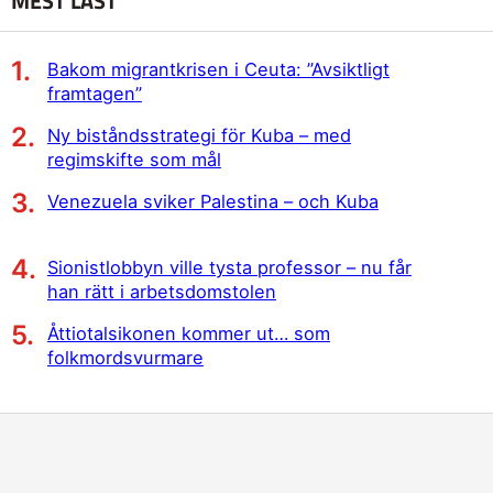
MEST LÄST
Bakom migrantkrisen i Ceuta: ”Avsiktligt
framtagen”
Ny biståndsstrategi för Kuba – med
regimskifte som mål
Venezuela sviker Palestina – och Kuba
Sionistlobbyn ville tysta professor – nu får
han rätt i arbetsdomstolen
Åttiotalsikonen kommer ut… som
folkmordsvurmare