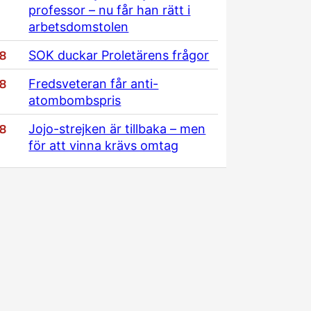
professor – nu får han rätt i
arbetsdomstolen
/8
SOK duckar Proletärens frågor
/8
Fredsveteran får anti-
atombombspris
/8
Jojo-strejken är tillbaka – men
för att vinna krävs omtag