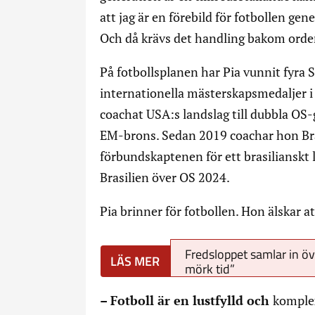
att jag är en förebild för fotbollen gene
Och då krävs det handling bakom orden. 
På fotbollsplanen har Pia vunnit fyra 
internationella mästerskapsmedaljer 
coachat USA:s landslag till dubbla OS-g
EM-brons. Sedan 2019 coachar hon Bra
förbundskaptenen för ett brasilianskt
Brasilien över OS 2024.
Pia brinner för fotbollen. Hon älskar att
Fredsloppet samlar in ö
mörk tid”
– Fotboll är en lustfylld och
komplex