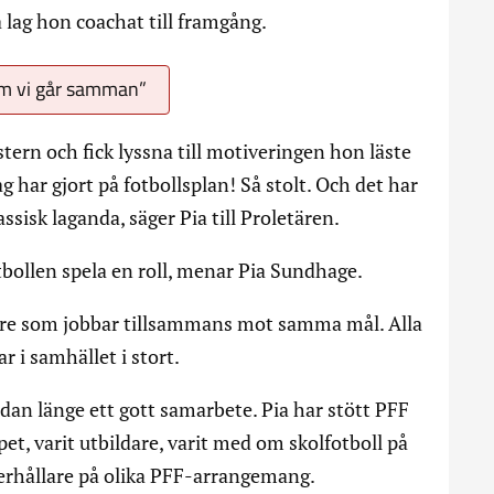
 lag hon coachat till framgång.
om vi går samman”
tern och fick lyssna till motiveringen hon läste
g har gjort på fotbollsplan! Så stolt. Och det har
assisk laganda, säger Pia till Proletären.
otbollen spela en roll, menar Pia Sundhage.
lare som jobbar tillsammans mot samma mål. Alla
ar i samhället i stort.
dan länge ett gott samarbete. Pia har stött PFF
ppet, varit utbildare, varit med om skolfotboll på
erhållare på olika PFF-arrangemang.