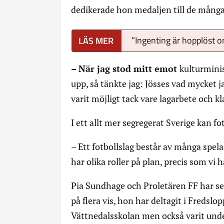
dedikerade hon medaljen till de många
”Ingenting är hopplöst 
– När jag stod mitt emot
kulturminis
upp, så tänkte jag: Jösses vad mycket ja
varit möjligt tack vare lagarbete och kl
I ett allt mer segregerat Sverige kan f
– Ett fotbollslag består av många spe
har olika roller på plan, precis som vi h
Pia Sundhage och Proletären FF har se
på flera vis, hon har deltagit i Fredslo
Vättnedalsskolan men också varit und