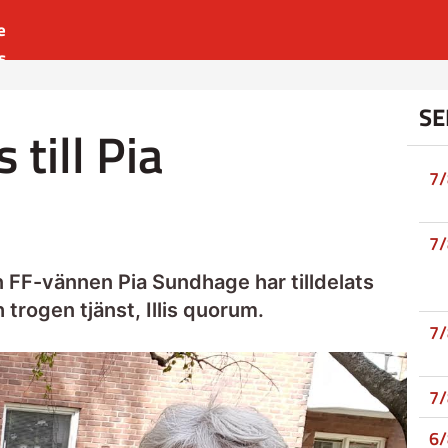
e
s
es
SE
r
 till Pia
t
7
7
n FF-vännen Pia Sundhage har tilldelats
trogen tjänst, Illis quorum.
7
7
6