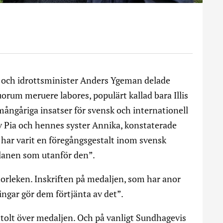
r och idrottsminister Anders Ygeman delade
quorum meruere labores, populärt kallad bara Illis
ångåriga insatser för svensk och internationell
av Pia och hennes syster Annika, konstaterade
 har varit en föregångsgestalt inom svensk
 planen som utanför den”.
torleken. Inskriften på medaljen, som har anor
ngar gör dem förtjänta av det”.
stolt över medaljen. Och på vanligt Sundhagevis