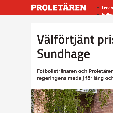
Ledar
Inrike
Utrik
Kultu
Välförtjänt pris
Sport
Insän
Sundhage
Fotbollstränaren och Proletäre
regeringens medalj för lång och 