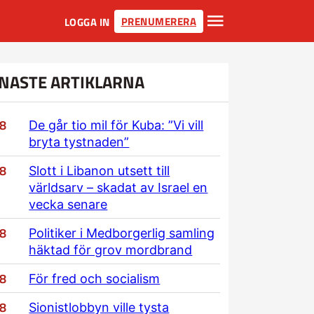
PRENUMERERA
LOGGA IN
NASTE ARTIKLARNA
/8
De går tio mil för Kuba: ”Vi vill
bryta tystnaden”
/8
Slott i Libanon utsett till
världsarv – skadat av Israel en
vecka senare
/8
Politiker i Medborgerlig samling
häktad för grov mordbrand
/8
För fred och socialism
/8
Sionistlobbyn ville tysta