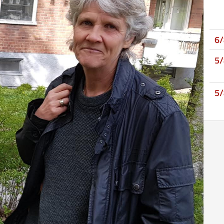
6
5
5