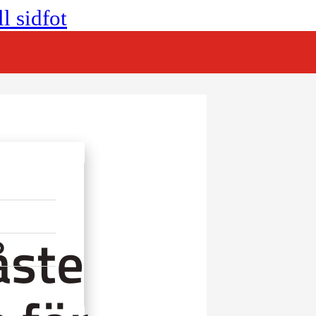
l sidfot
åste