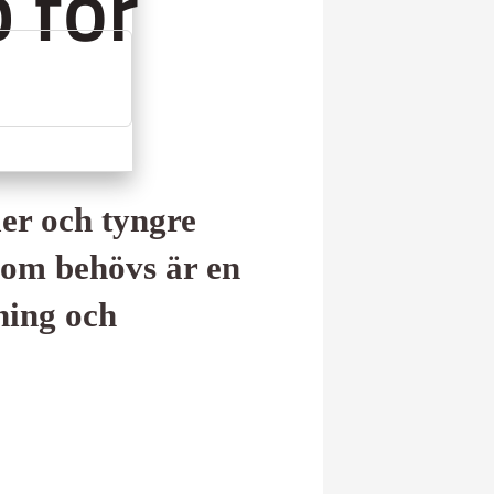
 för
ler och tyngre
 som behövs är en
ning och