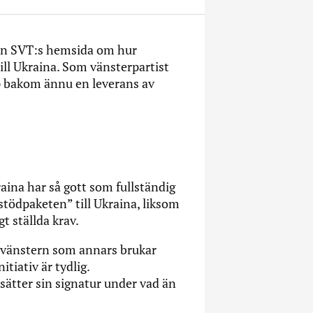
 från SVT:s hemsida om hur
 till Ukraina. Som vänsterpartist
upp bakom ännu en leverans av
aina har så gott som fullständig
”stödpaketen” till Ukraina, liksom
t ställda krav.
m vänstern som annars brukar
tiativ är tydlig.
 sätter sin signatur under vad än