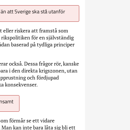
än att Sverige ska stå utanför
ut eller riskera att framstå som
 rikspolitiken för en självständig
dan baserad på tydliga principer
ar också. Dessa frågor rör, kanske
ara i den direkta krigszonen, utan
kapprustning och fördjupad
ska konsekvenser.
insamt
 som förmår se ett vidare
 Man kan inte bara låta sig bli ett