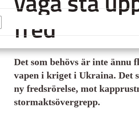
våga stå upp
fred
Det som behövs är inte ännu f
vapen i kriget i Ukraina. Det
ny fredsrörelse, mot kapprust
stormaktsövergrepp.