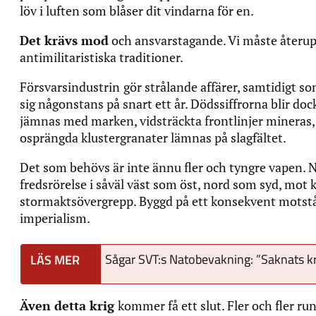
löv i luften som blåser dit vindarna för en.
Det krävs mod
och ansvarstagande. Vi måste återu
antimilitaristiska traditioner.
Försvarsindustrin
gör strålande affärer, samtidigt som
sig någonstans på snart ett år. Dödssiffrorna blir do
jämnas med marken, vidsträckta frontlinjer mineras, 
osprängda klustergranater lämnas på slagfältet.
Det som behövs är inte ännu fler och tyngre vapen. N
fredsrörelse i såväl väst som öst, nord som syd, mot
stormaktsövergrepp. Byggd på ett konsekvent motstå
imperialism.
Sågar SVT:s Natobevakning: ”Saknats kri
Även detta krig
kommer få ett slut. Fler och fler ru