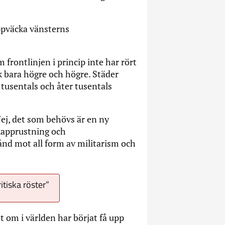
ppväcka vänsterns
 frontlinjen i princip inte har rört
ck bara högre och högre. Städer
tusentals och åter tusentals
ej, det som behövs är en ny
 kapprustning och
nd mot all form av militarism och
tiska röster”
nt om i världen har börjat få upp