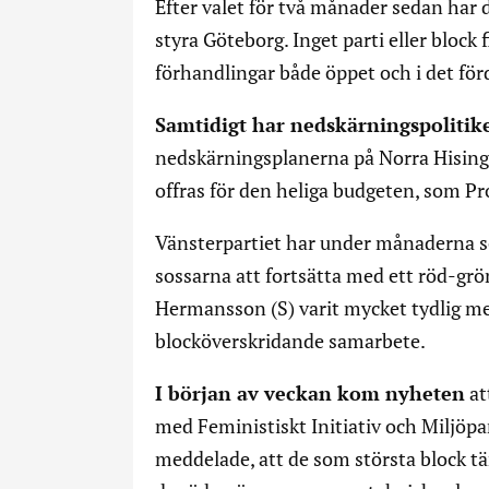
Efter valet för två månader sedan har 
styra Göteborg. Inget parti eller block 
förhandlingar både öppet och i det för
Samtidigt har nedskärningspolitike
nedskärningsplanerna på Norra Hising
offras för den heliga budgeten, som Pr
Vänsterpartiet har under månaderna so
sossarna att fortsätta med ett röd-gr
Hermansson (S) varit mycket tydlig med 
blocköverskridande samarbete.
I början av veckan kom nyheten
at
med Feministiskt Initiativ och Miljöpa
meddelade, att de som största block 