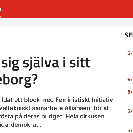
e
s
es
SE
r
t
6
sig själva i sitt
eborg?
6
5
ldat ett block med Feministiskt Initiativ
 valtekniskt samarbete Alliansen, för att
5
rösta på deras budget. Hela cirkusen
skådardemokrati.
5