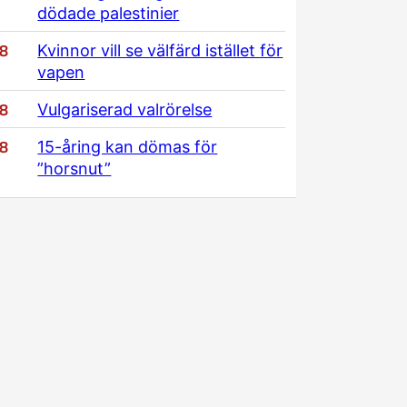
dödade palestinier
/8
Kvinnor vill se välfärd istället för
vapen
/8
Vulgariserad valrörelse
/8
15-åring kan dömas för
”horsnut”