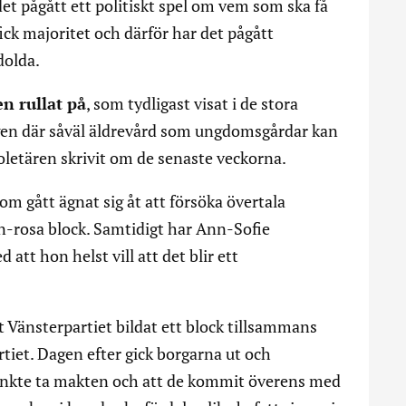
det pågått ett politiskt spel om vem som ska få
fick majoritet och därför har det pågått
dolda.
n rullat på
, som tydligast visat i de stora
en där såväl äldrevård som ungdomsgårdar kan
oletären skrivit om de senaste veckorna.
m gått ägnat sig åt att försöka övertala
ön-rosa block. Samtidigt har Ann-Sofie
att hon helst vill att det blir ett
t Vänsterpartiet bildat ett block tillsammans
rtiet. Dagen efter gick borgarna ut och
tänkte ta makten och att de kommit överens med