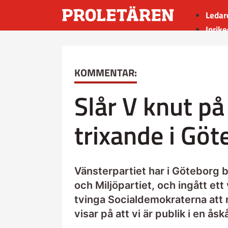
Ledar
Inrike
Utrik
Kultu
KOMMENTAR:
Sport
Insän
Slår V knut på 
trixande i Göt
Vänsterpartiet har i Göteborg bi
och Miljöpartiet, och ingått ett
tvinga Socialdemokraterna att 
visar på att vi är publik i en å