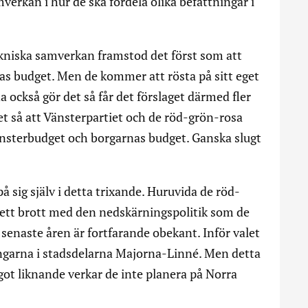
erkan i hur de ska fördela olika befattningar i
kniska samverkan framstod det först som att
nas budget. Men de kommer att rösta på sitt eget
 också gör det så får det förslaget därmed fler
det så att Vänsterpartiet och de röd-grön-rosa
vänsterbudget och borgarnas budget. Ganska slugt
på sig själv i detta trixande. Huruvida de röd-
 ett brott med den nedskärningspolitik som de
senaste åren är fortfarande obekant. Inför valet
ngarna i stadsdelarna Majorna-Linné. Men detta
got liknande verkar de inte planera på Norra