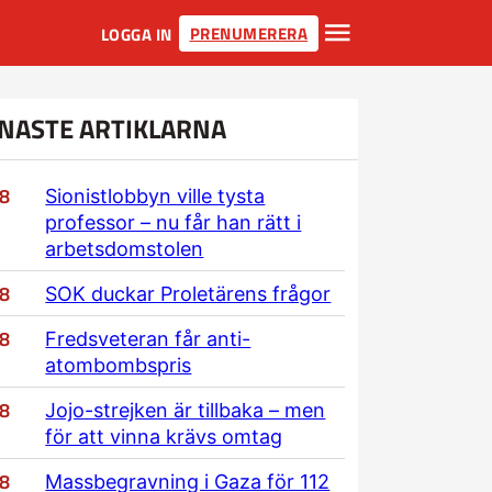
PRENUMERERA
LOGGA IN
NASTE ARTIKLARNA
/8
Sionistlobbyn ville tysta
professor – nu får han rätt i
arbetsdomstolen
/8
SOK duckar Proletärens frågor
/8
Fredsveteran får anti-
atombombspris
/8
Jojo-strejken är tillbaka – men
för att vinna krävs omtag
/8
Massbegravning i Gaza för 112