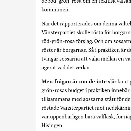
de röd-grön-rosa om en teknisk valsamv
kommunen.
När det rapporterades om denna valte
Vänsterpartiet skulle rösta för borgar
röd-grön-rosa förslag. Och om sossarna
röster är borgarnas. Så i praktiken är 
tvingar sossarna att välja mellan en 
agerat vad det verkar.
Men frågan är om de inte
slår knut 
grön-rosas budget i praktiken innebär
tillsammans med sossarna stått för de 
röstade Vänsterpartiet mot nedskärni
var uppenbarligen bara valfläsk, för nå
Hisingen.