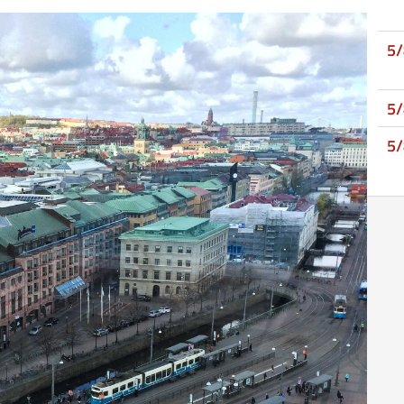
5
5
5