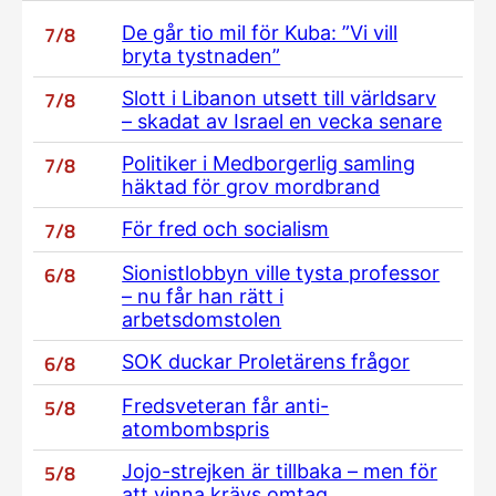
7/8
De går tio mil för Kuba: ”Vi vill
bryta tystnaden”
7/8
Slott i Libanon utsett till världsarv
– skadat av Israel en vecka senare
7/8
Politiker i Medborgerlig samling
häktad för grov mordbrand
7/8
För fred och socialism
6/8
Sionistlobbyn ville tysta professor
– nu får han rätt i
arbetsdomstolen
6/8
SOK duckar Proletärens frågor
5/8
Fredsveteran får anti-
atombombspris
5/8
Jojo-strejken är tillbaka – men för
att vinna krävs omtag