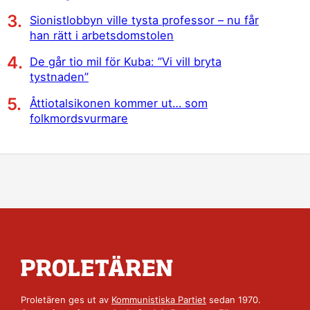
Sionistlobbyn ville tysta professor – nu får
han rätt i arbetsdomstolen
De går tio mil för Kuba: ”Vi vill bryta
tystnaden”
Åttiotalsikonen kommer ut… som
folkmordsvurmare
Proletären ges ut av
Kommunistiska Partiet
sedan 1970.