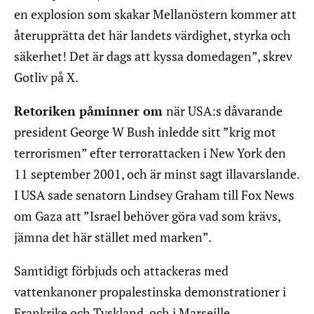
en explosion som skakar Mellanöstern kommer att
återupprätta det här landets värdighet, styrka och
säkerhet! Det är dags att kyssa domedagen”, skrev
Gotliv på X.
Retoriken påminner om
när USA:s dåvarande
president George W Bush inledde sitt ”krig mot
terrorismen” efter terrorattacken i New York den
11 september 2001, och är minst sagt illavarslande.
I USA sade senatorn Lindsey Graham till Fox News
om Gaza att ”Israel behöver göra vad som krävs,
jämna det här stället med marken”.
Samtidigt förbjuds och attackeras med
vattenkanoner propalestinska demonstrationer i
Frankrike och Tyskland, och i Marseille