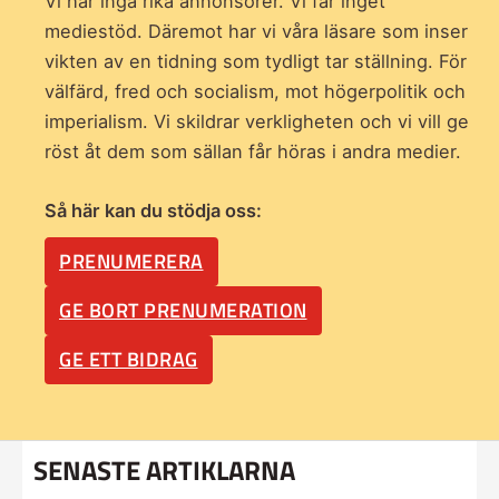
Vi har inga rika annonsörer. Vi får inget
mediestöd. Däremot har vi våra läsare som inser
vikten av en tidning som
tydligt tar ställning. För
välfärd, fred och socialism, mot högerpolitik och
imperialism. Vi skildrar verkligheten och vi vill ge
röst åt dem som sällan får höras i andra medier.
Så här kan du stödja oss:
PRENUMERERA
GE BORT PRENUMERATION
GE ETT BIDRAG
SENASTE ARTIKLARNA