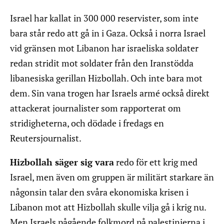
Israel har kallat in 300 000 reservister, som inte
bara står redo att gå in i Gaza. Också i norra Israel
vid gränsen mot Libanon har israeliska soldater
redan stridit mot soldater från den Iranstödda
libanesiska gerillan Hizbollah. Och inte bara mot
dem. Sin vana trogen har Israels armé också direkt
attackerat journalister som rapporterat om
stridigheterna, och dödade i fredags en
Reutersjournalist.
Hizbollah säger sig vara
redo för ett krig med
Israel, men även om gruppen är militärt starkare än
någonsin talar den svåra ekonomiska krisen i
Libanon mot att Hizbollah skulle vilja gå i krig nu.
Men Israels pågående folkmord på palestinierna i