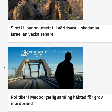
Slott i Libanon utsett till världsarv – skadat av
Israel en vecka senare
Politiker i Medborgerlig samling häktad för grov
mordbrand