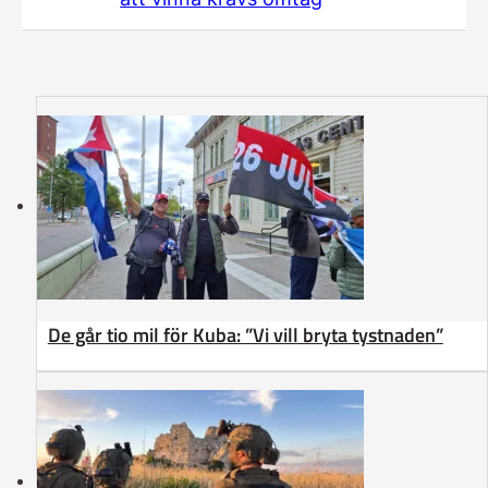
De går tio mil för Kuba: ”Vi vill bryta tystnaden”