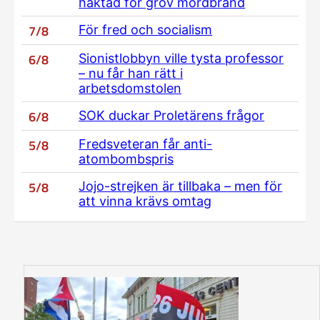
häktad för grov mordbrand
7/8
För fred och socialism
6/8
Sionistlobbyn ville tysta professor
– nu får han rätt i
arbetsdomstolen
6/8
SOK duckar Proletärens frågor
5/8
Fredsveteran får anti-
atombombspris
5/8
Jojo-strejken är tillbaka – men för
att vinna krävs omtag