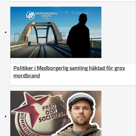
Politiker i Medborgerlig samling häktad för grov
mordbrand