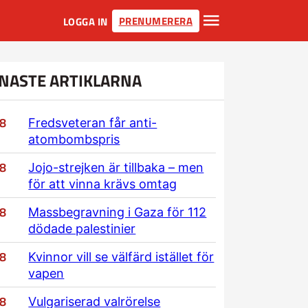
PRENUMERERA
LOGGA IN
NASTE ARTIKLARNA
/8
Fredsveteran får anti-
atombombspris
/8
Jojo-strejken är tillbaka – men
för att vinna krävs omtag
/8
Massbegravning i Gaza för 112
dödade palestinier
/8
Kvinnor vill se välfärd istället för
vapen
/8
Vulgariserad valrörelse