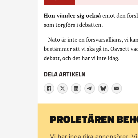
Hon vänder sig också
emot den försk
som torgförs i debatten.
– Nato är inte en försvarsallians, vi kan
bestämmer att vi ska gå in. Oavsett vad
debatt, och det har vi inte idag.
DELA ARTIKELN
PROLETÄREN BEHÖ
Vi har inga rika annonsörer. V