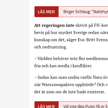
Birger Schlaug: ”Natohys
Att regeringen inte
skrivit på FN-ko
bevis på hur mycket Sverige redan närm
kunskap om det, säger Eva-Britt Svensso
och nedrustning.
– Världen behöver inte fler medlemmar i
fria och kan medla i konflikter.
– Sedan kan man undra varför Nato öve
när Warszawapakten upphörde? Och vi 
det är som om de inte hade existerat.
Vill inte låta Putin få in 