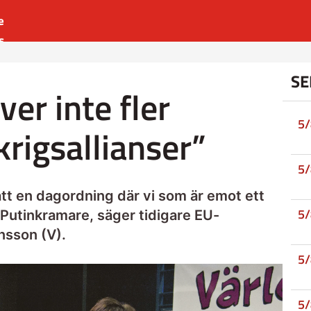
e
s
es
SE
r
er inte fler
t
5
rigsallianser”
5
att en dagordning där vi som är emot ett
5
utinkramare, säger tidigare EU-
nsson (V).
5
5