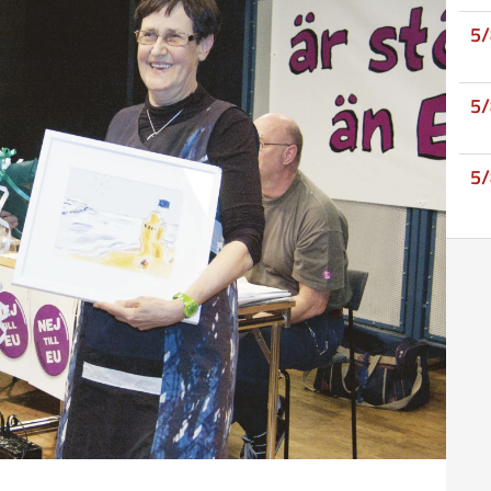
5
5
5