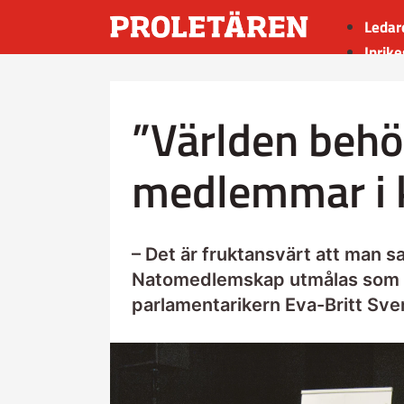
Ledar
Inrike
Utrik
Kultu
”Världen behöv
Sport
Insän
medlemmar i k
– Det är fruktansvärt att man s
Natomedlemskap utmålas som P
parlamentarikern Eva-Britt Sve