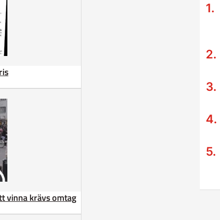
ris
att vinna krävs omtag