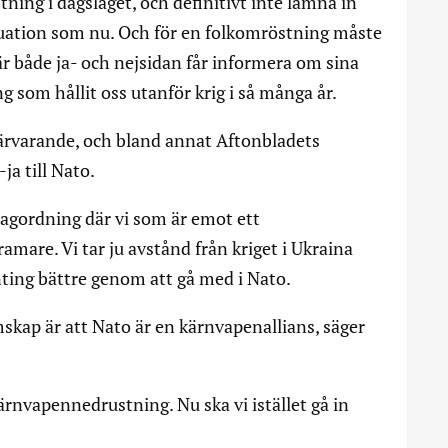
tning i dagsläget, och definitivt inte lämna in
tuation som nu. Och för en folkomröstning måste
där både ja- och nejsidan får informera om sina
 som hållit oss utanför krig i så många år.
ärvarande, och bland annat Aftonbladets
-ja till Nato.
dagordning där vi som är emot ett
re. Vi tar ju avstånd från kriget i Ukraina
nting bättre genom att gå med i Nato.
kap är att Nato är en kärnvapenallians, säger
kärnvapennedrustning. Nu ska vi istället gå in