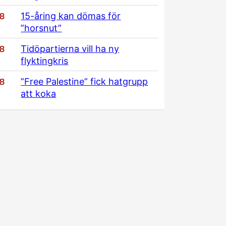
/8
15-åring kan dömas för
”horsnut”
/8
Tidöpartierna vill ha ny
flyktingkris
/8
”Free Palestine” fick hatgrupp
att koka