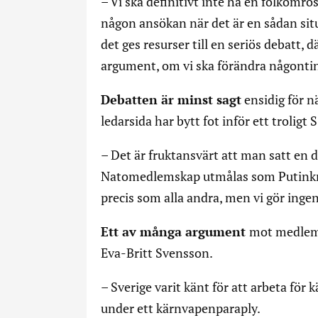
– Vi ska definitivt inte ha en folkomrös
någon ansökan när det är en sådan si
det ges resurser till en seriös debatt, 
argument, om vi ska förändra någonting
Debatten är minst sagt
ensidig för n
ledarsida har bytt fot inför ett troligt S
– Det är fruktansvärt att man satt en 
Natomedlemskap utmålas som Putinkrama
precis som alla andra, men vi gör inge
Ett av många argument
mot medlems
Eva-Britt Svensson.
– Sverige varit känt för att arbeta för 
under ett kärnvapenparaply.