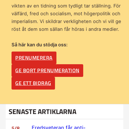
vikten av en tidning som
tydligt tar ställning. För
välfärd, fred och socialism, mot högerpolitik och
imperialism. Vi skildrar verkligheten och vi vill ge
röst åt dem som sällan får höras i andra medier.
Så här kan du stödja oss:
PRENUMERERA
GE BORT PRENUMERATION
GE ETT BIDRAG
SENASTE ARTIKLARNA
5/8
Fredsveteran får anti-