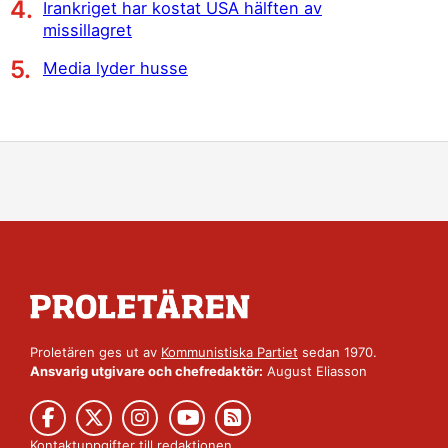
Irankriget har kostat USA hälften av
missillagret
Media lyder husse
Proletären ges ut av
Kommunistiska Partiet
sedan 1970.
Ansvarig utgivare och chefredaktör:
August Eliasson
Kontaktuppgifter till redaktionen