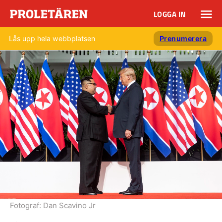
LOGGA IN
Lås upp hela webbplatsen
Prenumerera
Fotograf:
Dan Scavino Jr