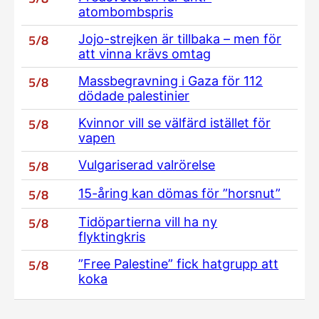
atombombspris
5/8
Jojo-strejken är tillbaka – men för
att vinna krävs omtag
5/8
Massbegravning i Gaza för 112
dödade palestinier
5/8
Kvinnor vill se välfärd istället för
vapen
5/8
Vulgariserad valrörelse
5/8
15-åring kan dömas för ”horsnut”
5/8
Tidöpartierna vill ha ny
flyktingkris
5/8
”Free Palestine” fick hatgrupp att
koka