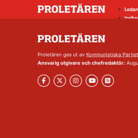
Ledar
Inrike
Utrik
Kultu
Sport
Insän
Proletären ges ut av
Kommunistiska Partie
Ansvarig utgivare och chefredaktör:
Augus