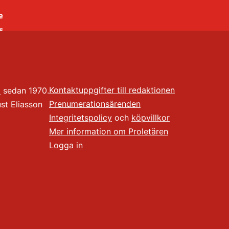
e
s
es
r
t
Kontaktuppgifter till redaktionen
t
sedan 1970.
Prenumerationsärenden
t Eliasson
Integritetspolicy
och
köpvillkor
Mer information om Proletären
Logga in