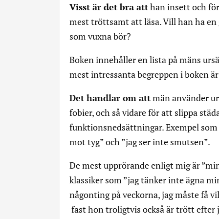
Visst är det bra att
han insett och fö
mest tröttsamt att läsa. Vill han ha en 
som vuxna bör?
Boken innehåller en lista på mäns ursäk
mest intressanta begreppen i boken är
Det handlar om att
män använder urs
fobier, och så vidare för att slippa städ
funktionsnedsättningar. Exempel som ges
mot tyg” och ”jag ser inte smutsen”.
De mest upprörande enligt mig är ”min 
klassiker som ”jag tänker inte ägna min
någonting på veckorna, jag måste få vil
fast hon troligtvis också är trött efter