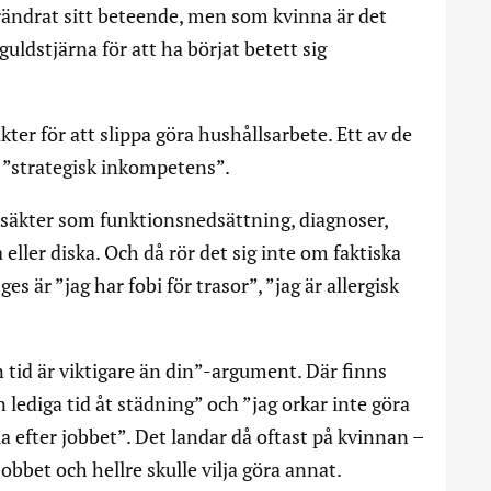
rändrat sitt beteende, men som kvinna är det
guldstjärna för att ha börjat betett sig
ter för att slippa göra hushållsarbete. Ett av de
 ”strategisk inkompetens”.
äkter som funktionsnedsättning, diagnoser,
a eller diska. Och då rör det sig inte om faktiska
 är ”jag har fobi för trasor”, ”jag är allergisk
tid är viktigare än din”-argument. Där finns
 lediga tid åt städning” och ”jag orkar inte göra
a efter jobbet”. Det landar då oftast på kvinnan –
 jobbet och hellre skulle vilja göra annat.