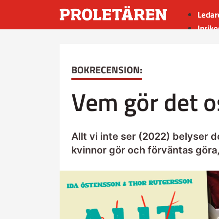
Ledar
Inrike
Utrik
Kultu
BOKRECENSION:
Sport
Insän
Vem gör det o
Allt vi inte ser (2022) belyser
kvinnor gör och förväntas göra