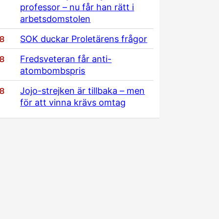
professor – nu får han rätt i
arbetsdomstolen
/8
SOK duckar Proletärens frågor
/8
Fredsveteran får anti-
atombombspris
/8
Jojo-strejken är tillbaka – men
för att vinna krävs omtag