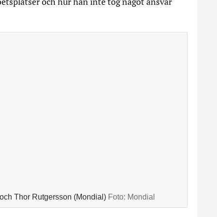
betsplatser och hur han inte tog något ansvar
on och Thor Rutgersson (Mondial)
Foto:
Mondial