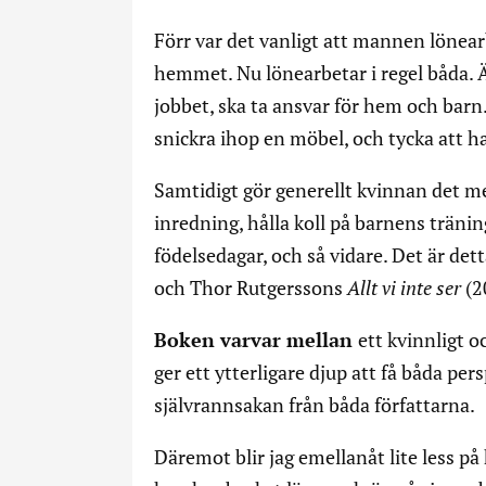
Förr var det vanligt att mannen lönea
hemmet. Nu lönearbetar i regel båda. Ä
jobbet, ska ta ansvar för hem och bar
snickra ihop en möbel, och tycka att ha
Samtidigt gör generellt kvinnan det me
inredning, hålla koll på barnens tränin
födelsedagar, och så vidare. Det är de
och Thor Rutgerssons
Allt vi inte ser
(2
Boken varvar mellan
ett kvinnligt o
ger ett ytterligare djup att få båda pe
självrannsakan från båda författarna.
Däremot blir jag emellanåt lite less p