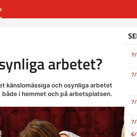
e
s
es
SE
r
t
7
synliga arbetet?
7
 det känslomässiga och osynliga arbetet
, både i hemmet och på arbetsplatsen.
7
7
6