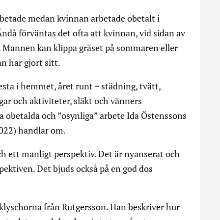
rbetade medan kvinnan arbetade obetalt i
ndå förväntas det ofta att kvinnan, vid sidan av
n. Mannen kan klippa gräset på sommaren eller
n har gjort sitt.
sta i hemmet, året runt – städning, tvätt,
gar och aktiviteter, släkt och vänners
tta obetalda och ”osynliga” arbete Ida Östenssons
022) handlar om.
ch ett manligt perspektiv. Det är nyanserat och
rspektiven. Det bjuds också på en god dos
å klyschorna från Rutgersson. Han beskriver hur