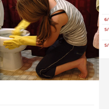
6
5
5