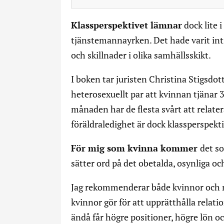
Klassperspektivet lämnar
dock lite i
tjänstemannayrken. Det hade varit intr
och skillnader i olika samhällsskikt.
I boken tar juristen Christina Stigsdo
heterosexuellt par att kvinnan tjänar
månaden har de flesta svårt att relater
föräldraledighet är dock klassperspekti
För mig som kvinna kommer
det s
sätter ord på det obetalda, osynliga o
Jag rekommenderar både kvinnor och mä
kvinnor gör för att upprätthålla rela
ändå får högre positioner, högre lön o