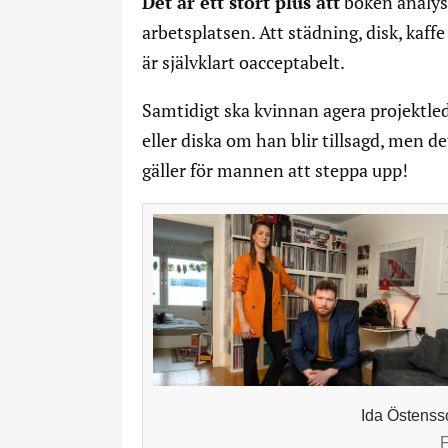
Det är ett stort plus att
boken analys
arbetsplatsen. Att städning, disk, kaff
är självklart oacceptabelt.
Samtidigt ska kvinnan agera projektled
eller diska om han blir tillsagd, men de
gäller för mannen att steppa upp!
Ida Östenss