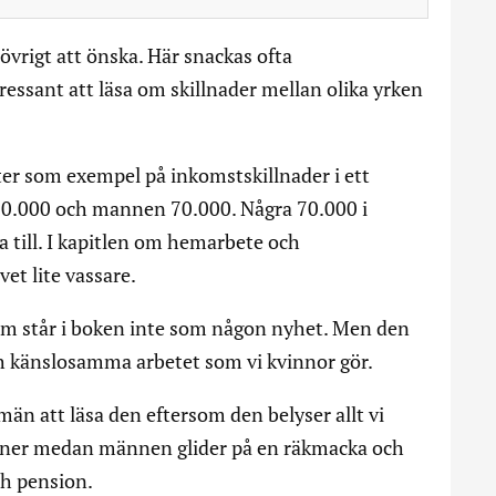
 övrigt att önska. Här snackas ofta
essant att läsa om skillnader mellan olika yrken
tter som exempel på inkomstskillnader i ett
 30.000 och mannen 70.000. Några 70.000 i
a till. I kapitlen om hemarbete och
vet lite vassare.
om står i boken inte som någon nyhet. Men den
ch känslosamma arbetet som vi kvinnor gör.
n att läsa den eftersom den belyser allt vi
tioner medan männen glider på en räkmacka och
ch pension.