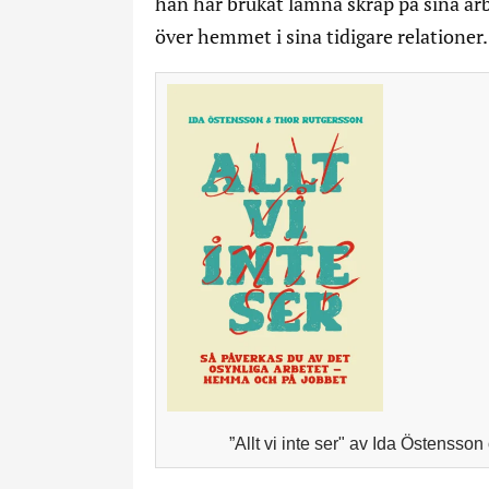
han har brukat lämna skräp på sina ar
över hemmet i sina tidigare relationer.
”Allt vi inte ser" av Ida Östenss