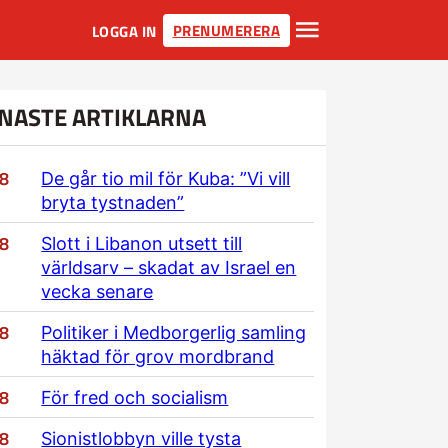
PRENUMERERA
LOGGA IN
NASTE ARTIKLARNA
/8
De går tio mil för Kuba: ”Vi vill
bryta tystnaden”
/8
Slott i Libanon utsett till
världsarv – skadat av Israel en
vecka senare
/8
Politiker i Medborgerlig samling
häktad för grov mordbrand
/8
För fred och socialism
/8
Sionistlobbyn ville tysta