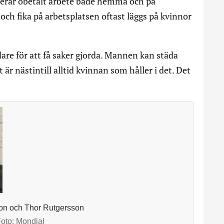
erar obetalt arbete både hemma och på
e och fika på arbetsplatsen oftast läggs på kvinnor
are för att få saker gjorda. Mannen kan städa
t är nästintill alltid kvinnan som håller i det. Det
on och Thor Rutgersson
Foto:
Mondial