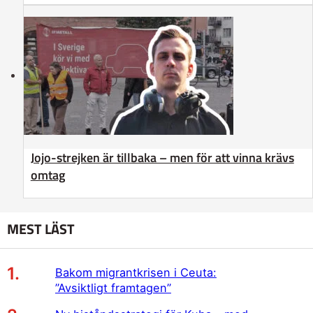
Jojo-strejken är tillbaka – men för att vinna krävs
omtag
MEST LÄST
Bakom migrantkrisen i Ceuta:
”Avsiktligt framtagen”