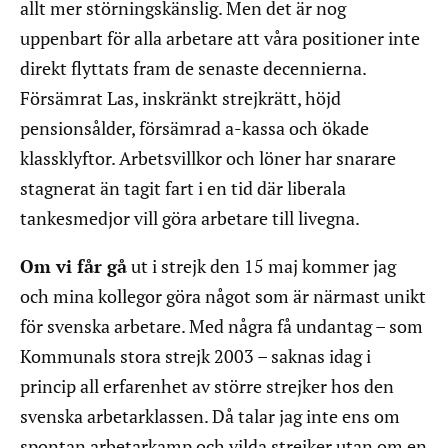
allt mer störningskänslig. Men det är nog
uppenbart för alla arbetare att våra positioner inte
direkt flyttats fram de senaste decennierna.
Försämrat Las, inskränkt strejkrätt, höjd
pensionsålder, försämrad a-kassa och ökade
klassklyftor. Arbetsvillkor och löner har snarare
stagnerat än tagit fart i en tid där liberala
tankesmedjor vill göra arbetare till livegna.
Om vi får gå
ut i strejk den 15 maj kommer jag
och mina kollegor göra något som är närmast unikt
för svenska arbetare. Med några få undantag – som
Kommunals stora strejk 2003 – saknas idag i
princip all erfarenhet av större strejker hos den
svenska arbetarklassen. Då talar jag inte ens om
spontan arbetarkamp och vilda strejker utan om en