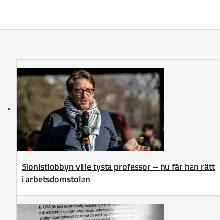
Sionistlobbyn ville tysta professor – nu får han rätt
i arbetsdomstolen