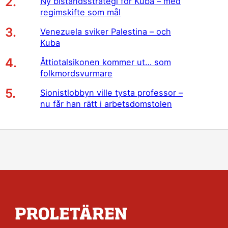
Ny biståndsstrategi för Kuba – med
regimskifte som mål
Venezuela sviker Palestina – och
Kuba
Åttiotalsikonen kommer ut… som
folkmordsvurmare
Sionistlobbyn ville tysta professor –
nu får han rätt i arbetsdomstolen