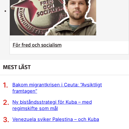
För fred och socialism
MEST LÄST
Bakom migrantkrisen i Ceuta: ”Avsiktligt
framtagen”
Ny biståndsstrategi för Kuba – med
regimskifte som mål
Venezuela sviker Palestina – och Kuba