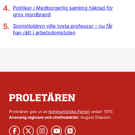
Politiker i Medborgerlig samling häktad för
grov mordbrand
Sionistlobbyn ville tysta professor – nu får
han rätt i arbetsdomstolen
Proletären ges ut av
Kommunistiska Partiet
sedan 1970.
Ansvarig utgivare och chefredaktör:
August Eliasson