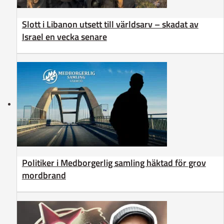
Slott i Libanon utsett till världsarv – skadat av
Israel en vecka senare
Politiker i Medborgerlig samling häktad för grov
mordbrand