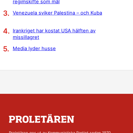
regimskifte som mål
Venezuela sviker Palestina – och Kuba
Irankriget har kostat USA hälften av
missillagret
Media lyder husse
Proletären ges ut av
Kommunistiska Partiet
sedan 1970.