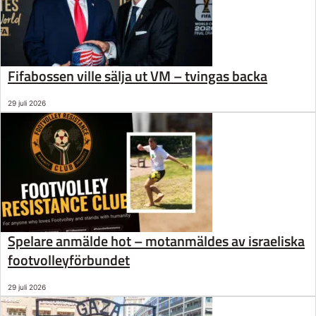
Fifabossen ville sälja ut VM – tvingas backa
29 juli 2026
Spelare anmälde hot – motanmäldes av israeliska
footvolleyförbundet
29 juli 2026