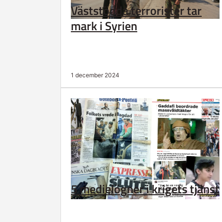
Väststödda terrorister tar
mark i Syrien
1 december 2024
5 medielögner i krigets tjänst