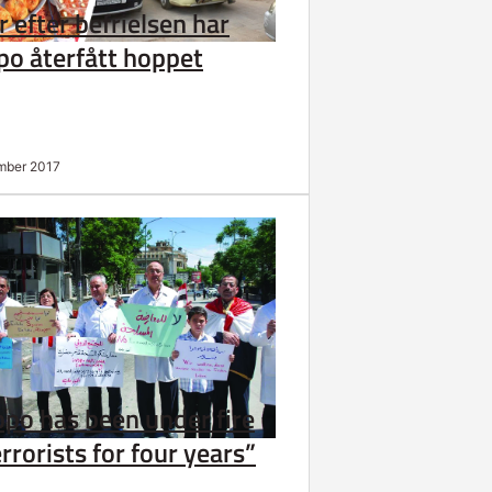
r efter befrielsen har
po återfått hoppet
mber 2017
ppo has been under fire
rrorists for four years”