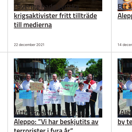
I Sverige hade syriska
Ett å
krigsaktivister fritt tillträde
Alep
till medierna
22 december 2021
14 dece
Vittnesmål från läkare i
”Ale
Aleppo: ”Vi har beskjutits av
by te
terrorister i fyra år”