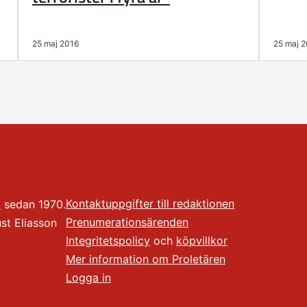
25 maj 2016
25 maj 
Kontaktuppgifter till redaktionen
t
sedan 1970.
Prenumerationsärenden
t Eliasson
Integritetspolicy
och
köpvillkor
Mer information om Proletären
Logga in