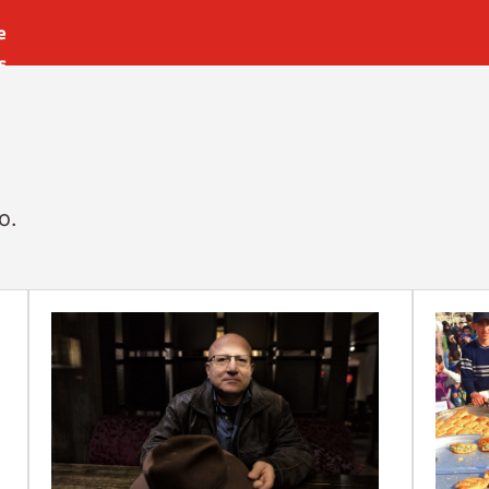
e
s
es
r
t
o.