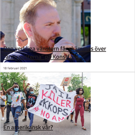
Den verkliga vänstern får skämmas över
”antirasisterna” på Konstfack
18 februari 2021
En amerikansk vår?