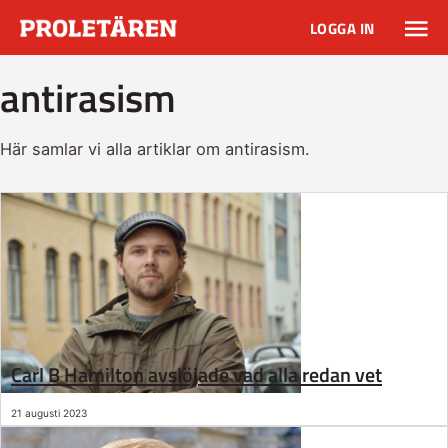
LOGGA IN
antirasism
Här samlar vi alla artiklar om antirasism.
Carl B Hamilton avslöjade vad alla redan vet
21 augusti 2023