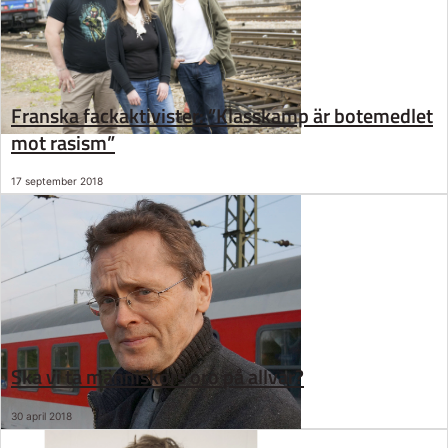
Franska fackaktivister: ”Klasskamp är botemedlet
mot rasism”
17 september 2018
Ska vi ta människors oro på allvar?
30 april 2018