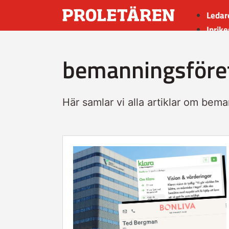
Ledar
Inrike
Utrik
bemanningsföre
Kultu
Sport
Insän
Här samlar vi alla artiklar om bem