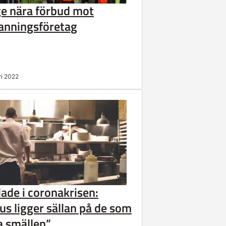
e nära förbud mot
nningsföretag
ri 2022
lade i coronakrisen:
us ligger sällan på de som
ta smällen”