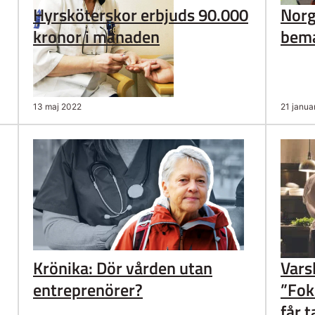
Hyrsköterskor erbjuds 90.000
Norg
kronor i månaden
bema
13 maj 2022
21 janua
Krönika: Dör vården utan
Vars
entreprenörer?
”Fok
får 