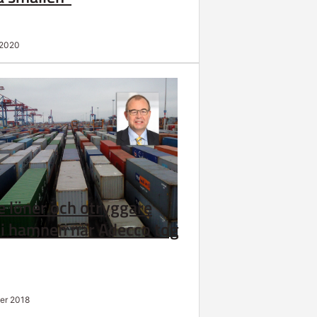
 2020
e löner och otryggare
 i hamnen när Adecco tog
er 2018