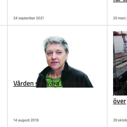
24 september 2021
25 mars
Vården ska vara offentlig
Lägr
jobb
över
14 augusti 2019
29 oktob