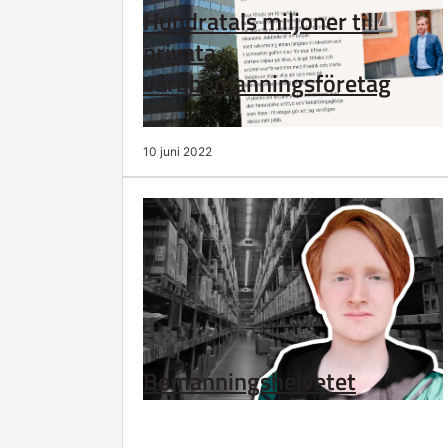
Hundratals miljoner till
privata
vårdbemanningsföretag
10 juni 2022
Bemanningshelvetet