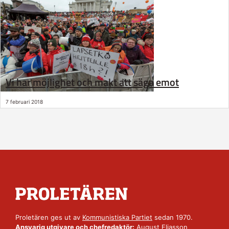
Vi har möjlighet och makt att säga emot
7 februari 2018
Proletären ges ut av
Kommunistiska Partiet
sedan 1970.
Ansvarig utgivare och chefredaktör:
August Eliasson