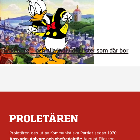
Ankeborg – och alla individualister som där bor
6 september 2023
Proletären ges ut av
Kommunistiska Partiet
sedan 1970.
Ansvarig utgivare och chefredaktör:
August Eliasson