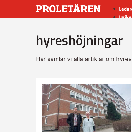
Ledar
Inrike
Utrik
hyreshöjningar
Kultu
Sport
Insän
Här samlar vi alla artiklar om hyre