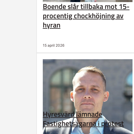
Boende slår tillbaka mot 15-
procentig chockhöjning av
hyran
15 april 2026
Hyresvärd lämnade
Fastighetsägarna i protest