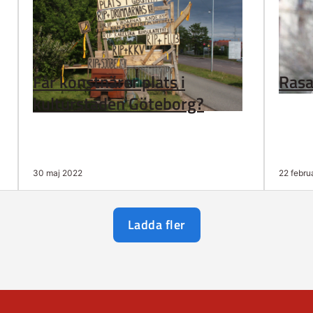
Får konstnärer plats i
Rasa
kulturstaden Göteborg?
30 maj 2022
22 febru
Ladda fler