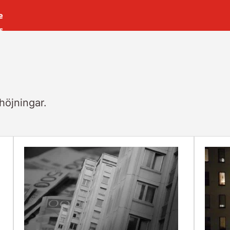
e
s
es
r
t
shöjningar.