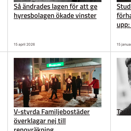
Så ändrades lagen för att ge
Stud
hyresbolagen ökade vinster
förh
upp:
15 april 2026
15 janua
V-styrda Familjebostäder
Tack
överklagar nej till
renovräkning