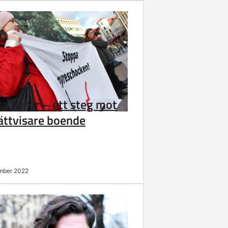
ta hyror – ett steg mot
rättvisare boende
mber 2022