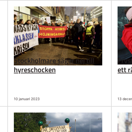
Stockholmare säger nej till
Frys
hyreschocken
ett 
10 januari 2023
13 dece