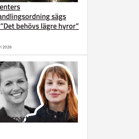
enters
andlingsordning sägs
 ”Det behövs lägre hyror”
ri 2026
 för spartipsen, Lena!