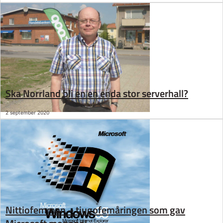
Ska Norrland bli en en enda stor serverhall?
2 september 2020
Nittiofemman – tjugofemåringen som gav