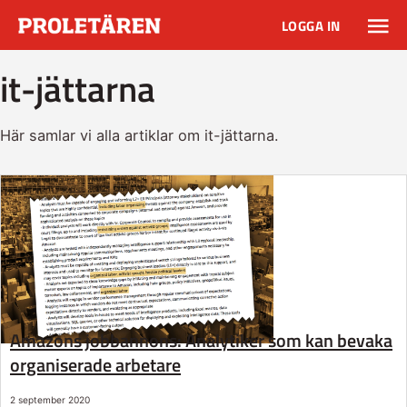
LOGGA IN
it-jättarna
Här samlar vi alla artiklar om it-jättarna.
Amazons jobbannons: Analytiker som kan bevaka
organiserade arbetare
2 september 2020