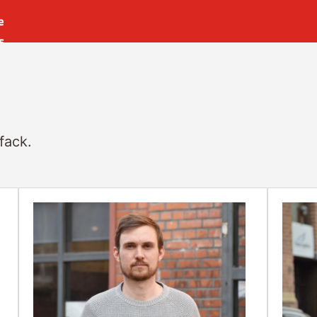
e
s
es
r
t
fack.