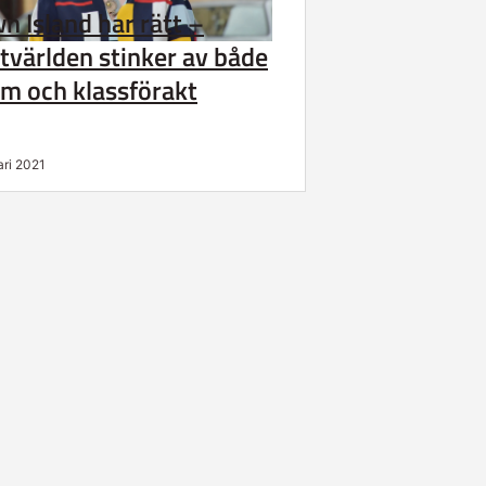
n Island har rätt –
tvärlden stinker av både
sm och klassförakt
ari 2021