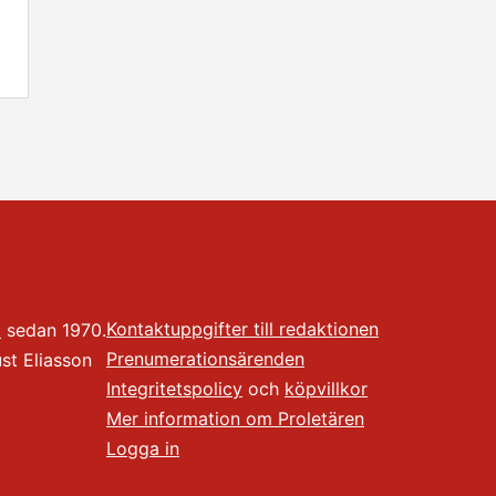
Kontaktuppgifter till redaktionen
t
sedan 1970.
Prenumerationsärenden
t Eliasson
Integritetspolicy
och
köpvillkor
Mer information om Proletären
Logga in