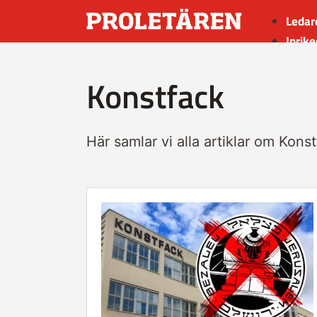
Ledar
Inrike
Utrik
Konstfack
Kultu
Sport
Insän
Här samlar vi alla artiklar om Konst