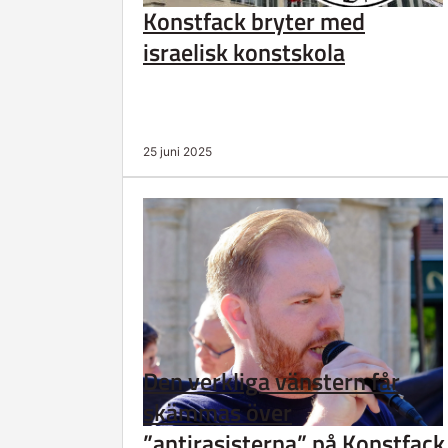
Konstfack bryter med
israelisk konstskola
25 juni 2025
Den verkliga vänstern får
skämmas över
”antirasisterna” på Konstfack