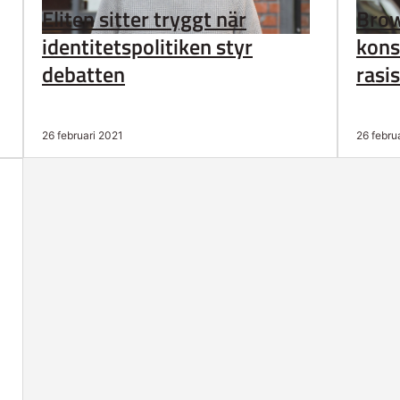
Eliten sitter tryggt när
Brow
identitetspolitiken styr
kons
debatten
rasi
26 februari 2021
26 febru