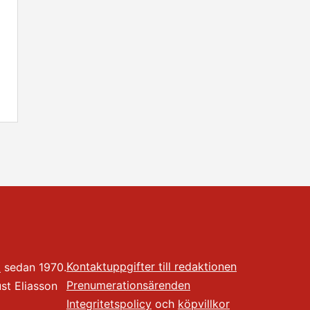
Kontaktuppgifter till redaktionen
t
sedan 1970.
Prenumerationsärenden
t Eliasson
Integritetspolicy
och
köpvillkor