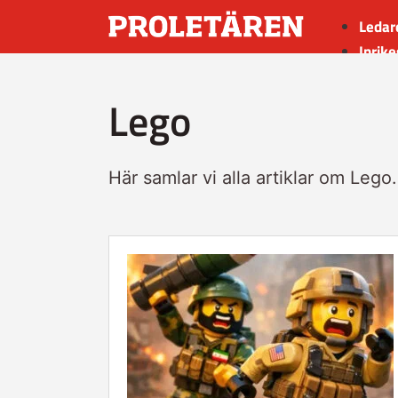
Ledar
Inrike
Utrik
Lego
Kultu
Sport
Insän
Här samlar vi alla artiklar om Lego.