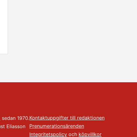
Kontaktuppgifter till redaktionen
t
sedan 1970.
Prenumerationsärenden
t Eliasson
Integritetspolicy
och
köpvillkor