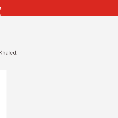
e
s
es
r
t
 Khaled.