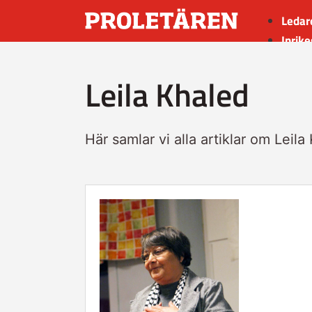
Ledar
Inrike
Utrik
Leila Khaled
Kultu
Sport
Insän
Här samlar vi alla artiklar om Leila