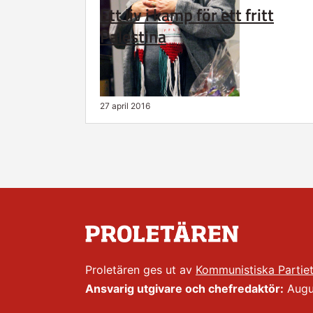
Ett liv i kamp för ett fritt
Palestina
27 april 2016
Proletären ges ut av
Kommunistiska Partie
Ansvarig utgivare och chefredaktör:
Augus