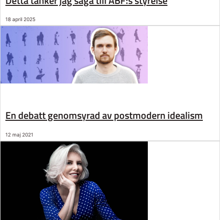
Detta tänker jag säga till ABF:s styrelse
18 april 2025
En debatt genomsyrad av postmodern idealism
12 maj 2021