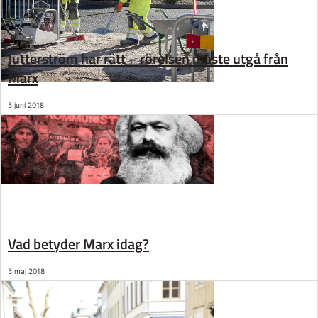
Jutterström har rätt – rörelsen måste utgå från
Marx
5 juni 2018
Vad betyder Marx idag?
5 maj 2018