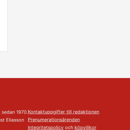
Kontaktuppgifter till redaktionen
t
sedan 1970.
Prenumerationsärenden
t Eliasson
Integritetspolicy
och
köpvillkor