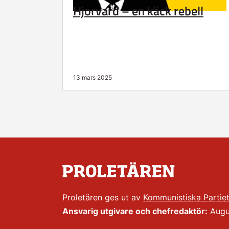
Hjorvard – en käck rebell
13 mars 2025
Proletären ges ut av
Kommunistiska Partie
Ansvarig utgivare och chefredaktör:
Augus