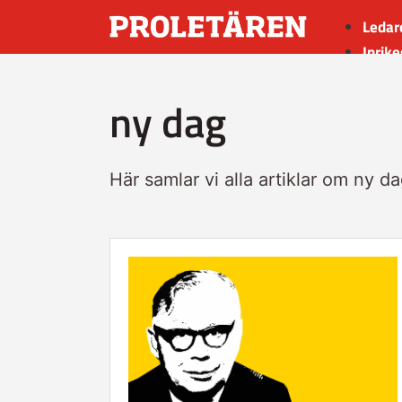
Ledar
Inrike
Utrik
ny dag
Kultu
Sport
Insän
Här samlar vi alla artiklar om ny da