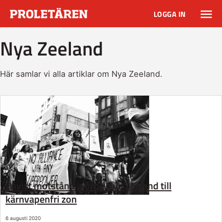
LOGGA IN
Nya Zeeland
Här samlar vi alla artiklar om Nya Zeeland.
Envist motstånd gjorde Nya Zeeland till
kärnvapenfri zon
6 augusti 2020