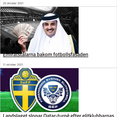
20 oktober 2021
Emiratstålarna bakom fotbollsfasaden
11 oktober 2021
Landslaget slopar Qatar-turné efter elitklubbarnas