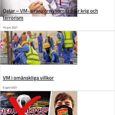
Qatar – VM-arrangören som stöder krig och
terrorism
14 juni 2021
VM i omänskliga villkor
6 april 2021