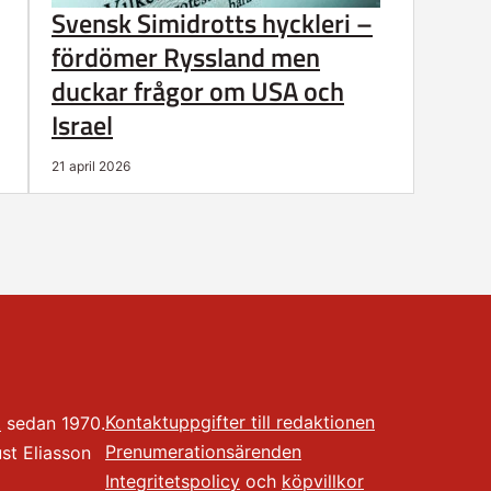
Svensk Simidrotts hyckleri –
fördömer Ryssland men
duckar frågor om USA och
Israel
21 april 2026
Kontaktuppgifter till redaktionen
t
sedan 1970.
Prenumerationsärenden
t Eliasson
Integritetspolicy
och
köpvillkor