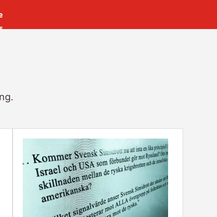
e
s
es
r
t
ing.