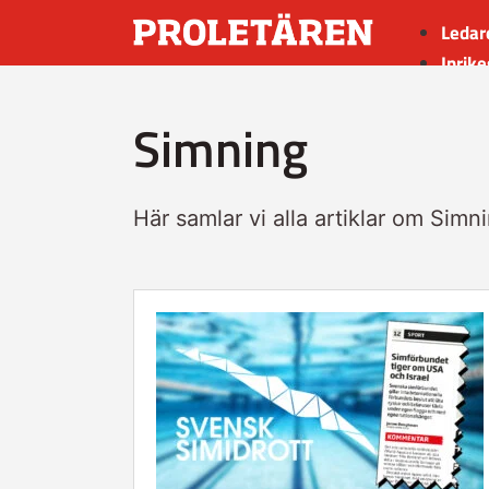
Ledar
Inrike
Utrik
Simning
Kultu
Sport
Insän
Här samlar vi alla artiklar om Simn