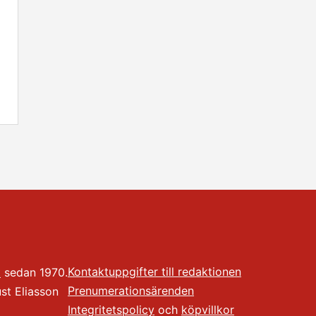
Kontaktuppgifter till redaktionen
t
sedan 1970.
Prenumerationsärenden
t Eliasson
Integritetspolicy
och
köpvillkor