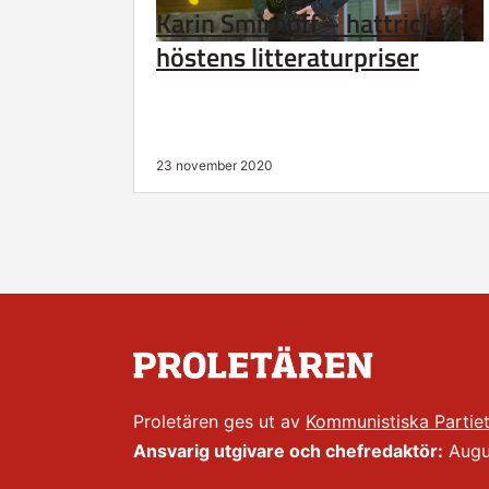
Karin Smirnoff – hattrick i
höstens litteraturpriser
23 november 2020
Proletären ges ut av
Kommunistiska Partie
Ansvarig utgivare och chefredaktör:
Augus