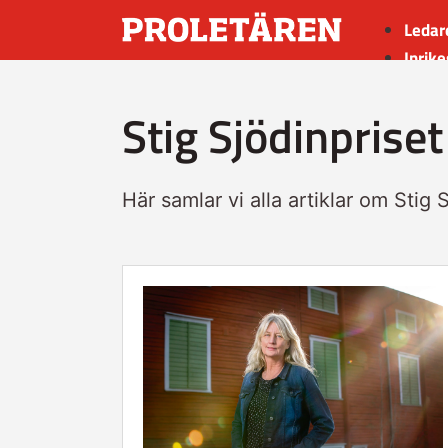
Ledar
Inrike
Utrik
Stig Sjödinpriset
Kultu
Sport
Insän
Här samlar vi alla artiklar om Stig 