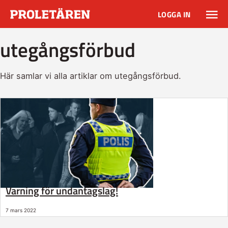
LOGGA IN
utegångsförbud
Här samlar vi alla artiklar om utegångsförbud.
Varning för undantagslag!
7 mars 2022