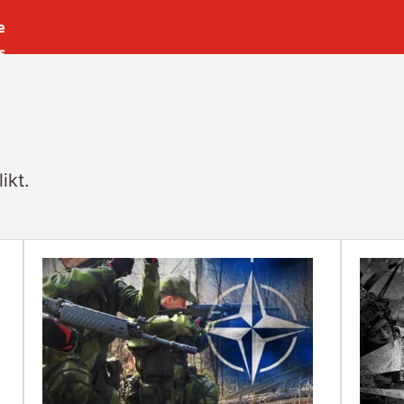
e
s
es
r
t
ikt.