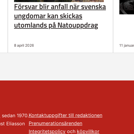
Försvar blir anfall när svenska
Vi sk
ungdomar kan skickas
utomlands på Natouppdrag
8 april 2026
11 janua
Kontaktuppgifter till redaktionen
t
sedan 1970.
Prenumerationsärenden
t Eliasson
Integritetspolicy
och
köpvillkor