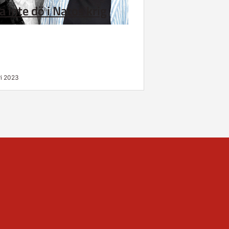
a inte dö i Natos krig
ri 2023