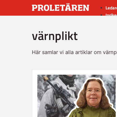
Ledar
Inrike
Utrik
värnplikt
Kultu
Sport
Insän
Här samlar vi alla artiklar om värnpl