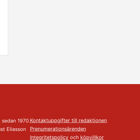
Kontaktuppgifter till redaktionen
t
sedan 1970.
Prenumerationsärenden
t Eliasson
Integritetspolicy
och
köpvillkor