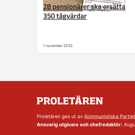
28 pensionärer ska ersätta
350 tågvärdar
1 november 2023
Proletären ges ut av
Kommunistiska Partie
Ansvarig utgivare och chefredaktör:
Augus