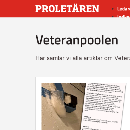
Ledar
Inrike
Utrik
Veteranpoolen
Kultu
Sport
Insän
Här samlar vi alla artiklar om Vete