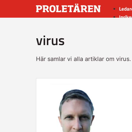
Ledar
Inrike
Utrik
virus
Kultu
Sport
Insän
Här samlar vi alla artiklar om virus.