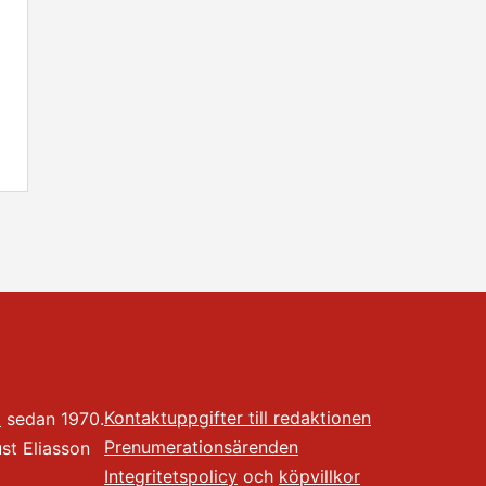
Kontaktuppgifter till redaktionen
t
sedan 1970.
Prenumerationsärenden
t Eliasson
Integritetspolicy
och
köpvillkor