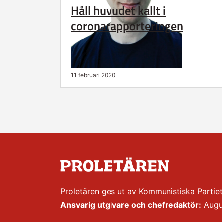
Håll huvudet kallt i
coronarapporteringen
11 februari 2020
Proletären ges ut av
Kommunistiska Partie
Ansvarig utgivare och chefredaktör:
Augus