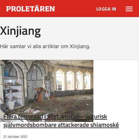
LOGGA IN
Xinjiang
Här samlar vi alla artiklar om Xinjiang.
Flera terrordåd i Afghanistan – uigurisk
självmordsbombare attackerade shiamoské
21 oktober 2021