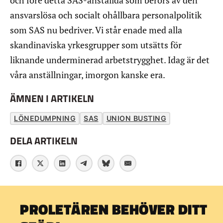
och före detta SAS-anställda som berörs av den
ansvarslösa och socialt ohållbara personalpolitik
som SAS nu bedriver. Vi står enade med alla
skandinaviska yrkesgrupper som utsätts för
liknande underminerad arbetstrygghet. Idag är det
våra anställningar, imorgon kanske era.
ÄMNEN I ARTIKELN
LÖNEDUMPNING
SAS
UNION BUSTING
DELA ARTIKELN
PROLETÄREN BEHÖVER DITT