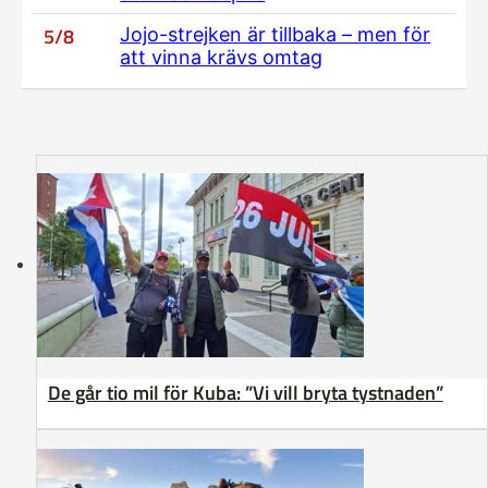
5/8
Jojo-strejken är tillbaka – men för
att vinna krävs omtag
De går tio mil för Kuba: ”Vi vill bryta tystnaden”