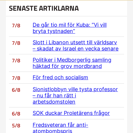
SENASTE ARTIKLARNA
7/8
De går tio mil för Kuba: ”Vi vill
bryta tystnaden”
7/8
Slott i Libanon utsett till världsarv
– skadat av Israel en vecka senare
7/8
Politiker i Medborgerlig samling
häktad för grov mordbrand
7/8
För fred och socialism
6/8
Sionistlobbyn ville tysta professor
– nu får han rätt i
arbetsdomstolen
6/8
SOK duckar Proletärens frågor
5/8
Fredsveteran får anti-
atombombspris