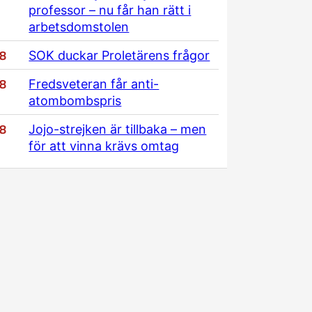
professor – nu får han rätt i
arbetsdomstolen
/8
SOK duckar Proletärens frågor
/8
Fredsveteran får anti-
atombombspris
/8
Jojo-strejken är tillbaka – men
för att vinna krävs omtag