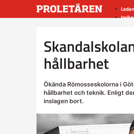
Ledar
Inrike
Utrik
Kultu
Skandalskolan
Sport
Insän
hållbarhet
Ökända Römosseskolorna i Götebo
hållbarhet och teknik. Enligt d
inslagen bort.