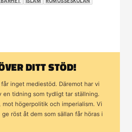
LBARHET
ISLAM
RÖMOSSESKOLAN
VER DITT STÖD!
i får inget mediestöd. Däremot har vi
av en tidning som
tydligt tar ställning.
, mot högerpolitik och imperialism. Vi
ll ge röst åt dem som sällan får höras i