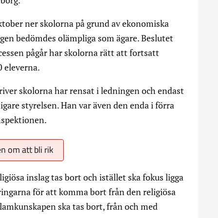
eborg.
oktober ner skolorna på grund av ekonomiska
ingen bedömdes olämpliga som ägare. Beslutet
essen pågår har skolorna rätt att fortsatt
0 eleverna.
iver skolorna har rensat i ledningen och endast
gare styrelsen. Han var även den enda i förra
inspektionen.
om att bli rik
igiösa inslag tas bort och istället ska fokus ligga
ringarna för att komma bort från den religiösa
islamkunskapen ska tas bort, från och med