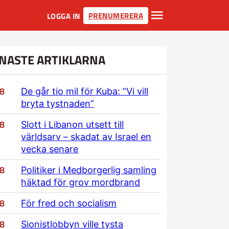
PRENUMERERA
LOGGA IN
NASTE ARTIKLARNA
/8
De går tio mil för Kuba: ”Vi vill
bryta tystnaden”
/8
Slott i Libanon utsett till
världsarv – skadat av Israel en
vecka senare
/8
Politiker i Medborgerlig samling
häktad för grov mordbrand
/8
För fred och socialism
/8
Sionistlobbyn ville tysta