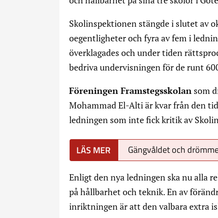
och hållbarhet på sina tre skolor i Göt
Skolinspektionen stängde i slutet av 
oegentligheter och fyra av fem i ledn
överklagades och under tiden rättsproc
bedriva undervisningen för de runt 60
Föreningen Framstegsskolan
som dr
Mohammad El-Alti är kvar från den tidi
ledningen som inte fick kritik av Skol
Gängvåldet och drömmen 
Enligt den nya ledningen ska nu alla rel
på hållbarhet och teknik. En av föränd
inriktningen är att den valbara extra 