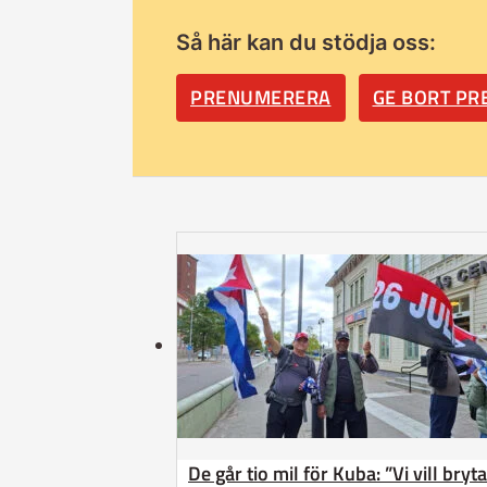
Så här kan du stödja oss:
PRENUMERERA
GE BORT P
De går tio mil för Kuba: ”Vi vill bry