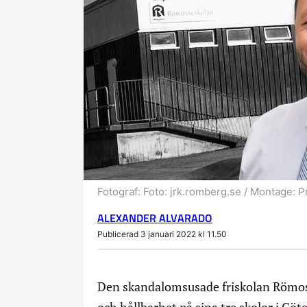
Fotograf:
Foto: jrk.romberg.se / Montage: P
ALEXANDER ALVARADO
Publicerad 3 januari 2022 kl 11.50
Den skandalomsusade friskolan Römosse