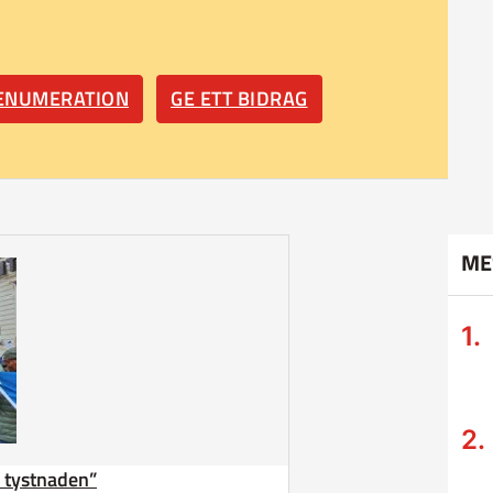
RENUMERATION
GE ETT BIDRAG
ME
ta tystnaden”