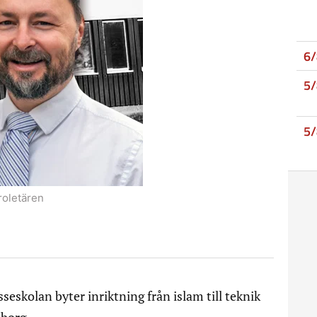
6
5
5
roletären
skolan byter inriktning från islam till teknik