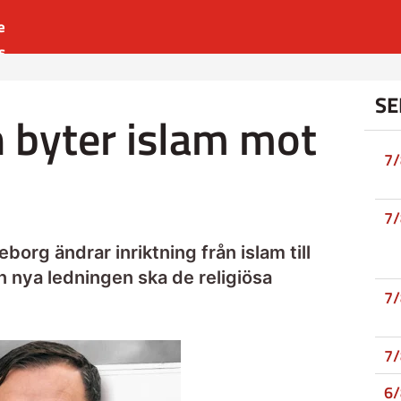
e
s
es
SE
r
 byter islam mot
t
7
7
rg ändrar inriktning från islam till
en nya ledningen ska de religiösa
7
7
6